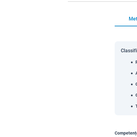
Met
Classif
Competențe