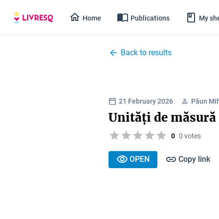
Home
Publications
My she
Back to results
21 February 2026
Păun Mi
Unități de măsură
0
0 votes
OPEN
Copy link