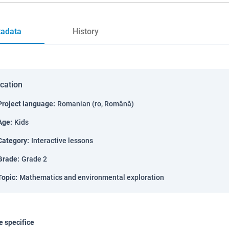
adata
History
ication
Project language
:
Romanian (ro, Română)
Age
:
Kids
Category
:
Interactive lessons
Grade
:
Grade 2
Topic
:
Mathematics and environmental exploration
 specifice