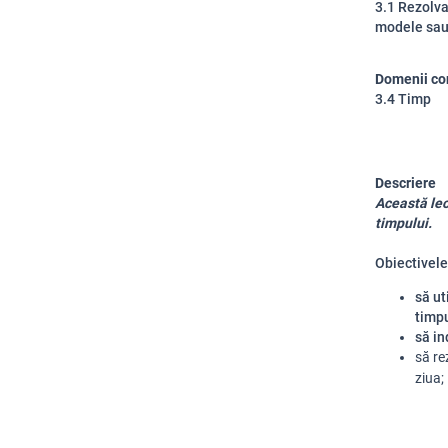
3.1 Rezolva
modele sau 
Domenii co
3.4 Timp
Descriere
Această lec
timpului.
Obiectivele 
să ut
timp
să in
să re
ziua;