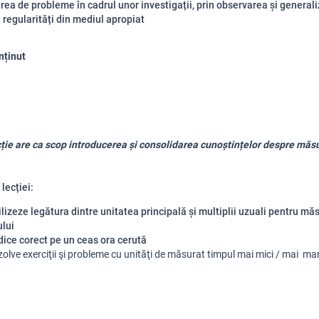
rea de probleme în cadrul unor investigații, prin observarea și general
regularități din mediul apropiat
nținut
ție are ca scop introducerea și consolidarea cunoștințelor despre măs
lecției:
ilizeze legătura dintre unitatea principală și multiplii uzuali pentru mă
ului
dice corect pe un ceas ora cerută
zolve exerciţii
şi probleme cu unităţi de măsurat timpul mai mici / mai ma