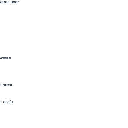
izarea unor
urarea
surarea
ri decât