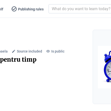
lf
Publishing rules
haela
Source included
Is public
 pentru timp