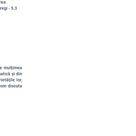
area
regi - 5.3
me mulțimea
tică și din
etățile lor,
vom discuta