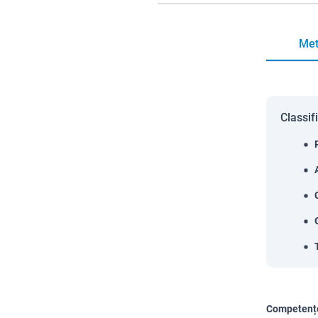
Met
Classif
Competențe