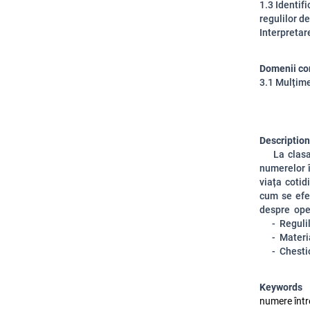
1.3 Identifi
regulilor de
Interpretar
Domenii co
3.1 Mulțime
Description
La clas
numerelor 
viața cotid
cum se efe
despre oper
- Regulile 
- Material
- Chestio
Keywords
numere între