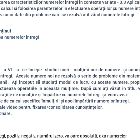
carea caracteristicilor numerelor întregi în contexte variate - 3.3 Aplic
 calcul și folosirea parantezelor în efectuarea operațiilor cu numere înt
ea unor date din probleme care se rezolvă utilizând numerele întregi
nținut
a numerelor întregi
a a VI - a se începe studiul unei mulțimi noi de numere și anu
întregi. Aceste numere noi ne rezolvă o serie de probleme din matema
iană. Ați început să studiați modul de lucru cu aceste numere, propri
ctuează operațiile în această mulțime. După cum ați văzut în titlu, 
ațiile de înmulțire și împărțire cu numerele întregi și vom avea:
de calcul specifice înmulțirii și apoi împărțirii numerelor întregi.
e video pentru fixarea/consolidarea cunoștințelor.
nare.
gi, pozitiv, negativ, numărul zero, valoare absolută, axa numerelor