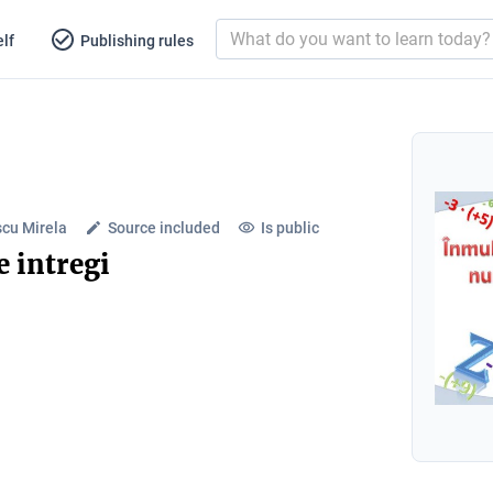
lf
Publishing rules
cu Mirela
Source included
Is public
 intregi