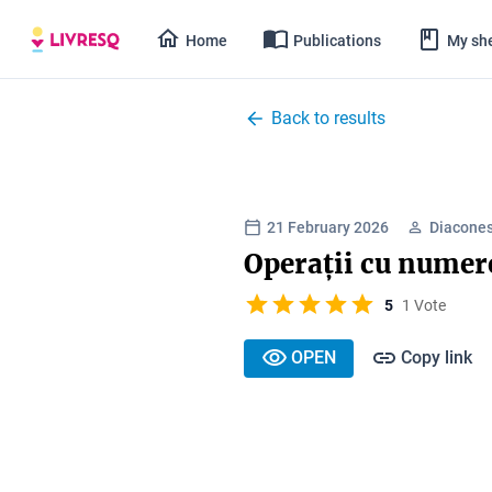
Home
Publications
My she
Back to results
21 February 2026
Diacones
Operații cu numere
5
1 Vote
OPEN
Copy link