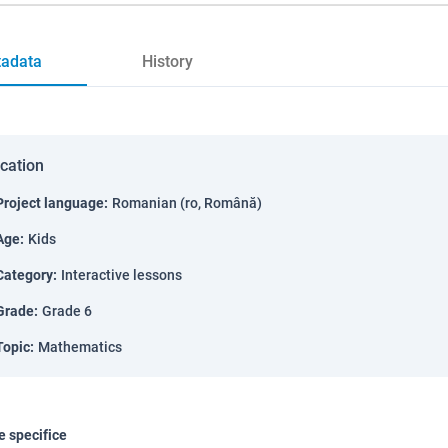
adata
History
ication
Project language
:
Romanian (ro, Română)
Age
:
Kids
Category
:
Interactive lessons
Grade
:
Grade 6
Topic
:
Mathematics
 specifice