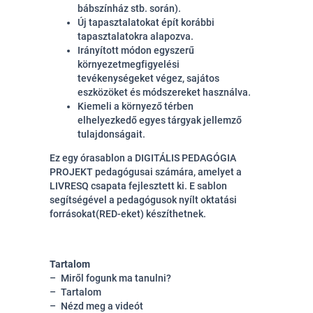
bábszínház stb. során).
Új tapasztalatokat épít korábbi
tapasztalatokra alapozva.
Irányított módon egyszerű
környezetmegfigyelési
tevékenységeket végez, sajátos
eszközöket és módszereket használva.
Kiemeli a környező térben
elhelyezkedő egyes tárgyak jellemző
tulajdonságait.
Ez egy órasablon a DIGITÁLIS PEDAGÓGIA
PROJEKT pedagógusai számára, amelyet a
LIVRESQ csapata fejlesztett ki. E sablon
segítségével a pedagógusok nyílt oktatási
forrásokat(RED-eket) készíthetnek.
Tartalom
Miről fogunk ma tanulni?
Tartalom
Nézd meg a videót