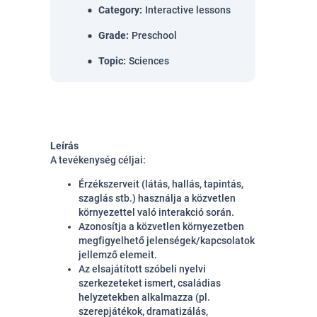
Category
:
Interactive lessons
Grade
:
Preschool
Topic
:
Sciences
Leírás
A tevékenység céljai:
Érzékszerveit (látás, hallás, tapintás,
szaglás stb.) használja a közvetlen
környezettel való interakció során.
Azonosítja a közvetlen környezetben
megfigyelhető jelenségek/kapcsolatok
jellemző elemeit.
Az elsajátított szóbeli nyelvi
szerkezeteket ismert, családias
helyzetekben alkalmazza (pl.
szerepjátékok, dramatizálás,