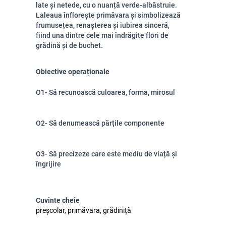
late și netede, cu o nuanță verde-albăstruie.
Laleaua înflorește primăvara și simbolizează
frumusețea, renașterea și iubirea sinceră,
fiind una dintre cele mai îndrăgite flori de
grădină și de buchet.
Obiective operaționale
O1- Să recunoască culoarea, forma, mirosul
O2- Să denumească părțile componente
O3- Să precizeze care este mediu de viață și
îngrijire
Cuvinte cheie
preșcolar, primăvara, grădiniță