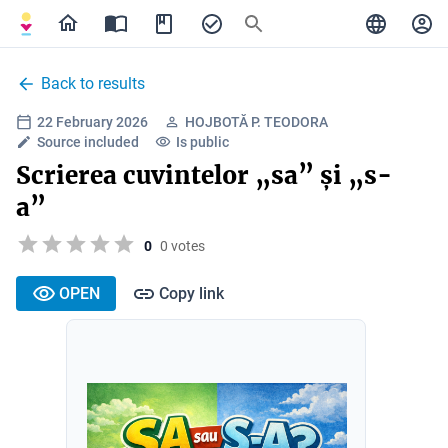
Back to results
22 February 2026
HOJBOTĂ P. TEODORA
Source included
Is public
Scrierea cuvintelor „sa” și „s-
a”
0
0 votes
OPEN
Copy link