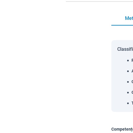
Met
Classif
Competențe