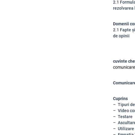
2.1 Formula
rezolvarea 
Domenii co
2.1 Fapte ș
de opinii
cuvinte che
comunicare, 
Comunicarea
Cuprins
Tipuri d
Video co
Testare
Ascultar
Utilizare
Empatia 