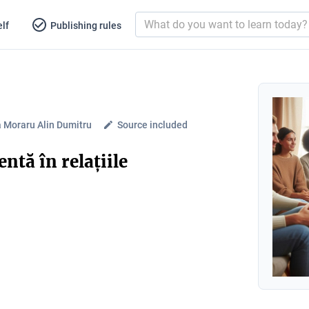
lf
Publishing rules
 Moraru Alin Dumitru
Source included
ntă în relațiile