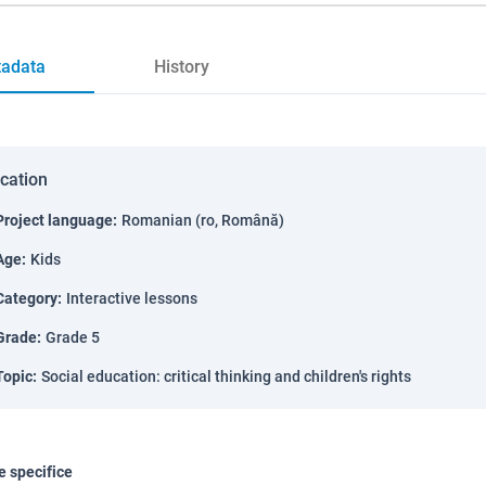
adata
History
ication
Project language
:
Romanian (ro, Română)
Age
:
Kids
Category
:
Interactive lessons
Grade
:
Grade 5
Topic
:
Social education: critical thinking and children's rights
 specifice