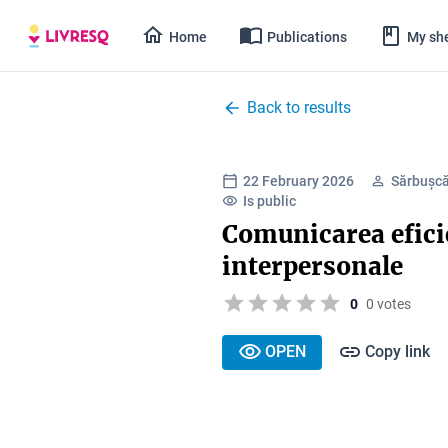
Home
Publications
My she
Back to results
22 February 2026
Sărbușcă
Is public
Comunicarea eficie
interpersonale
0
0 votes
OPEN
Copy link