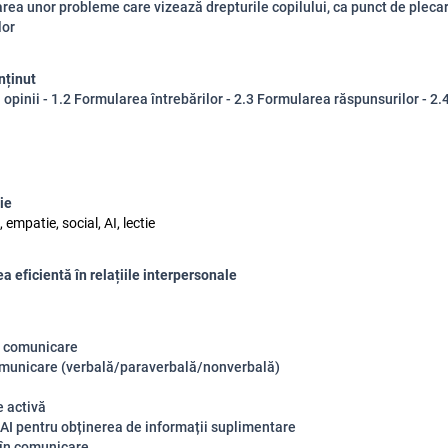
rea unor probleme care vizează drepturile copilului, ca punct de plecar
lor
nținut
i opinii - 1.2 Formularea întrebărilor - 2.3 Formularea răspunsurilor - 2
ie
empatie, social, AI, lectie
 eficientă în relațiile interpersonale
e comunicare
municare (verbală/paraverbală/nonverbală)
e activă
 AI pentru obținerea de informații suplimentare
în comunicare