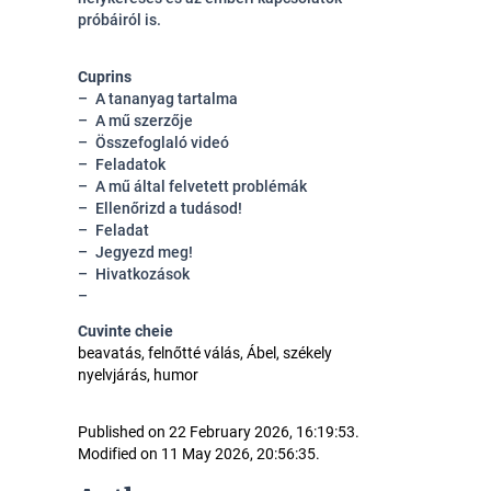
próbáiról is.
Cuprins
A tananyag tartalma
A mű szerzője
Összefoglaló videó
Feladatok
A mű által felvetett problémák
Ellenőrizd a tudásod!
Feladat
Jegyezd meg!
Hivatkozások
Cuvinte cheie
beavatás, felnőtté válás, Ábel, székely
nyelvjárás, humor
Published on 22 February 2026, 16:19:53.
Modified on 11 May 2026, 20:56:35.