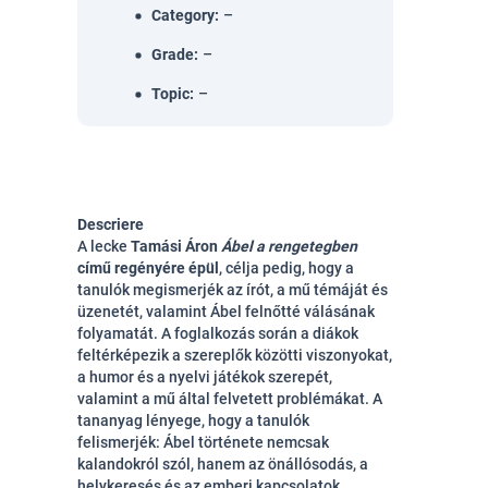
Category
:
–
Grade
:
–
Topic
:
–
Descriere
A lecke
Tamási Áron
Ábel a rengetegben
című regényére épül
, célja pedig, hogy a
tanulók megismerjék az írót, a mű témáját és
üzenetét, valamint Ábel felnőtté válásának
folyamatát. A foglalkozás során a diákok
feltérképezik a szereplők közötti viszonyokat,
a humor és a nyelvi játékok szerepét,
valamint a mű által felvetett problémákat. A
tananyag lényege, hogy a tanulók
felismerjék: Ábel története nemcsak
kalandokról szól, hanem az önállósodás, a
helykeresés és az emberi kapcsolatok