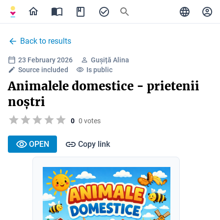
Back to results
23 February 2026
Gușiță Alina
Source included
Is public
Animalele domestice - prietenii
noștri
0
0 votes
OPEN
Copy link