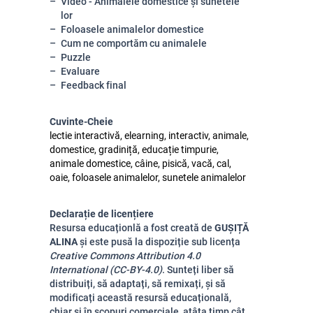
Video - Animalele domestice și sunetele
lor
Foloasele animalelor domestice
Cum ne comportăm cu animalele
Puzzle
Evaluare
Feedback final
Cuvinte-Cheie
lectie interactivă, elearning, interactiv, animale,
domestice, gradiniță, educație timpurie,
animale domestice, câine, pisică, vacă, cal,
oaie, foloasele animalelor, sunetele animalelor
Declarație de licențiere
Resursa educaționlă a fost creată de
GUȘIȚĂ
ALINA
și este pusă la dispoziție sub licența
Creative Commons Attribution 4.0
International (CC-BY-4.0)
. Sunteți liber să
distribuiți, să adaptați, să remixați, și să
modificați această resursă educațională,
chiar și în scopuri comerciale, atâta timp cât