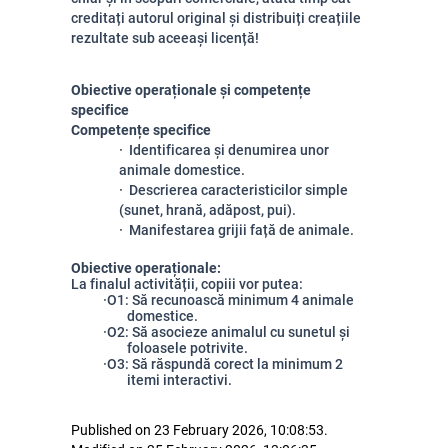
creditați autorul original și distribuiți creațiile
rezultate sub aceeași licență!
Obiective operaționale și competențe
specifice
Competențe specifice
·
Identificarea și denumirea unor
animale domestice.
·
Descrierea caracteristicilor simple
(sunet, hrană, adăpost, pui).
·
Manifestarea grijii față de animale.
Obiective operaționale:
La finalul activității, copiii vor putea:
·
O1: Să recunoască minimum 4 animale
domestice.
·
O2: Să asocieze animalul cu sunetul și
foloasele potrivite.
·
O3: Să răspundă corect la minimum 2
itemi interactivi.
Published on 23 February 2026, 10:08:53.