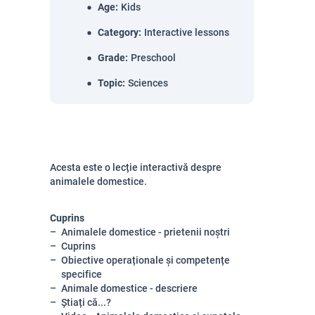
Age
:
Kids
Category
:
Interactive lessons
Grade
:
Preschool
Topic
:
Sciences
Acesta este o lecție interactivă despre
animalele domestice.
Cuprins
Animalele domestice - prietenii noștri
Cuprins
Obiective operaționale și competențe
specifice
Animale domestice - descriere
Știați că...?