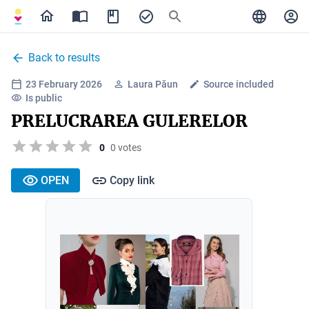
Back to results
23 February 2026
Laura Păun
Source included
Is public
PRELUCRAREA GULERELOR
0
0 votes
OPEN
Copy link