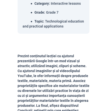
Category
:
Interactive lessons
Grade
:
Grade 7
Topic
:
Technological education
and practical applications
Prezint conținutul lecției cu ajutorul
prezentării Google într-un mod vizual și
atractiv, utilizând imagini, clipuri și scheme.
Cu ajutorul imaginilor și al videoclipului
YouTube, le ofer informații despre produsele
textile, materialele, materia primă. Asociez
proprietățile specifice ale materialelor textile
cu diversele lor utilizări practice în viața de zi
cu zi și argumentez importanța cunoașterii
proprietăților materialelor textile în alegerea
produselor. La final, afișez diapozitivul
Concluzii: rețineți! prin care evidențiez