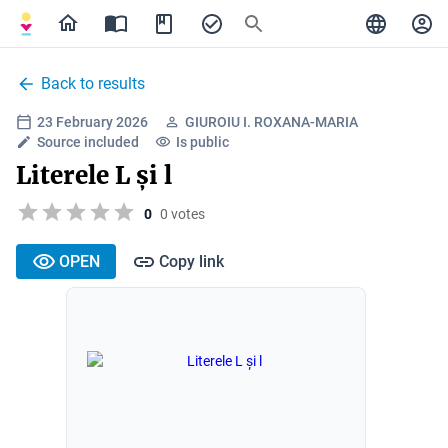
Back to results
23 February 2026
GIUROIU I. ROXANA-MARIA
Source included
Is public
Literele L și l
0
0 votes
OPEN
Copy link