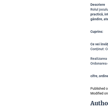
Descriere
Rolul jocul
practică, in
gândire, at
Cuprins:
Ce vei învă
Conținut: C
Realizarea 
Ordonarea c
cifre, ordi
Published o
Modified on
Autho