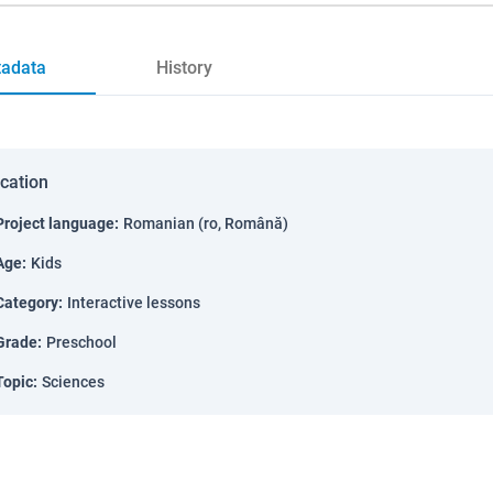
adata
History
ication
Project language
:
Romanian (ro, Română)
Age
:
Kids
Category
:
Interactive lessons
Grade
:
Preschool
Topic
:
Sciences