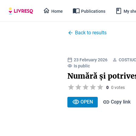
Home
Publications
My she
Back to results
23 February 2026
COSTIU
Is public
Numără și potrive
0
0 votes
OPEN
Copy link