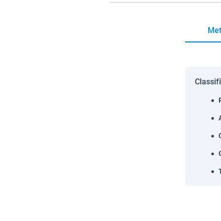
Met
Classif