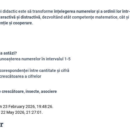
ui didactic este să transforme
înțelegerea numerelor și a ordinii lor într
teractivă și distractivă
, dezvoltând atât competențe matematice, cât și
enție și cooperare
.
ța astăzi?
unoașterea numerelor în intervalul 1-5
corespondenței între cantitate și cifră
rescătoarea a cifrelor
ne crescătoare, insecte, asociere
n 23 February 2026, 19:48:26.
 22 May 2026, 21:27:01.
r