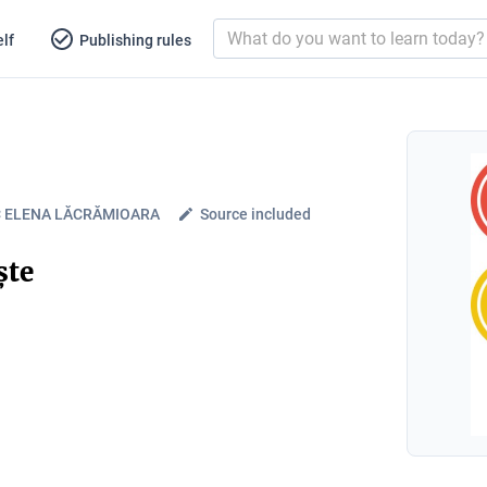
lf
Publishing rules
C ELENA LĂCRĂMIOARA
Source included
ște