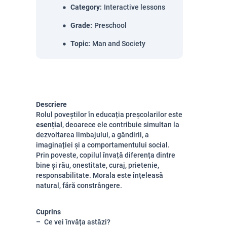
Category
:
Interactive lessons
Grade
:
Preschool
Topic
:
Man and Society
Descriere
Rolul poveștilor în educația preșcolarilor este
esențial
, deoarece ele contribuie simultan la
dezvoltarea limbajului, a gândirii, a
imaginației și a comportamentului social.
Prin poveste, copilul învață diferența dintre
bine și rău, onestitate, curaj, prietenie,
responsabilitate. Morala este înțeleasă
natural, fără constrângere.
Cuprins
Ce vei învăța astăzi?