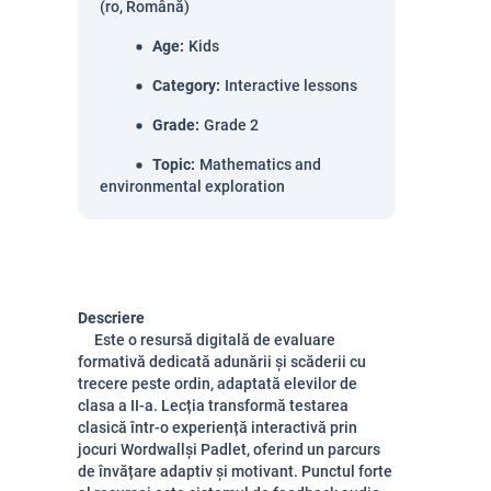
(ro, Română)
Age
:
Kids
Category
:
Interactive lessons
Grade
:
Grade 2
Topic
:
Mathematics and
environmental exploration
Descriere
Este o resursă digitală de evaluare
formativă dedicată adunării și scăderii cu
trecere peste ordin, adaptată elevilor de
clasa a II-a. Lecția transformă testarea
clasică într-o experiență interactivă prin
jocuri
Wordwall
și Padlet, oferind un parcurs
de învățare adaptiv și motivant. Punctul forte