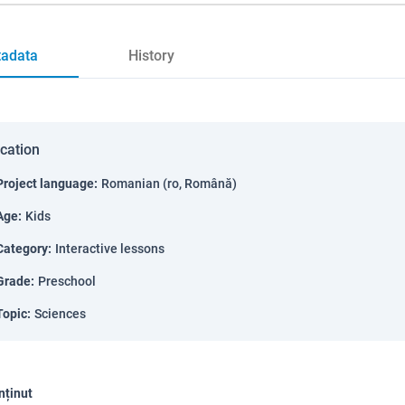
adata
History
ication
Project language
:
Romanian (ro, Română)
Age
:
Kids
Category
:
Interactive lessons
Grade
:
Preschool
Topic
:
Sciences
nținut