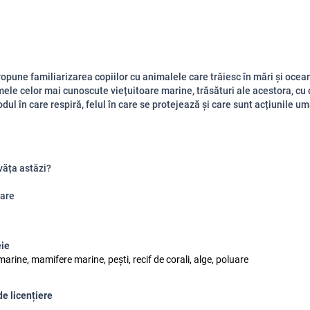
propune familiarizarea copiilor cu animalele care trăiesc în mări și ocean
mele celor mai cunoscute viețuitoare marine, trăsături ale acestora, cu 
dul în care respiră, felul în care se protejează și care sunt acțiunile u
văța astăzi?
are
eie
marine, mamifere marine, pești, recif de corali, alge, poluare
de licențiere