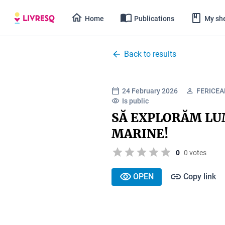
Home
Publications
My she
Back to results
24 February 2026
FERICEA
Is public
SĂ EXPLORĂM LU
MARINE!
0
0 votes
OPEN
Copy link