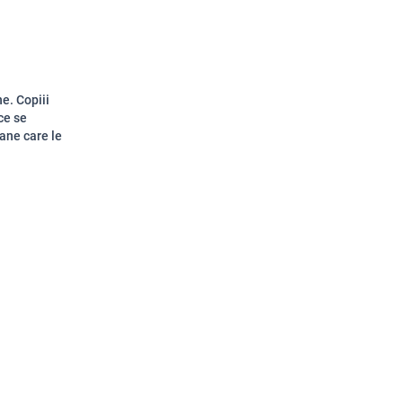
e. Copiii
ce se
mane care le