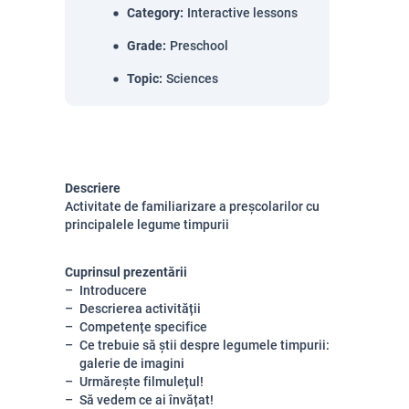
Category
:
Interactive lessons
Grade
:
Preschool
Topic
:
Sciences
Descriere
Activitate de familiarizare a preșcolarilor cu
principalele legume timpurii
Cuprinsul prezentării
Introducere
Descrierea activității
Competențe specifice
Ce trebuie să știi despre legumele timpurii:
galerie de imagini
Urmărește filmulețul!
Să vedem ce ai învățat!