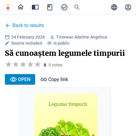
Back to results
24 February 2026
Tironeac Adeline Angelica
Source included
Is public
Să cunoaștem legumele timpurii
0
0 votes
OPEN
Copy link