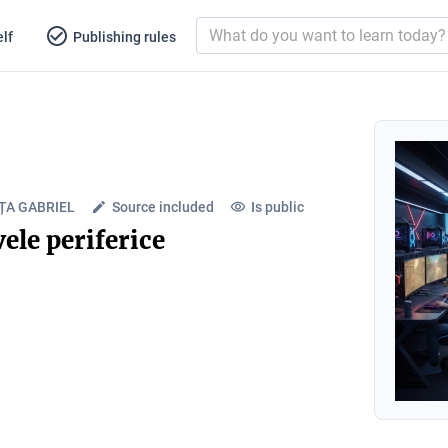
lf
Publishing rules
ȚA GABRIEL
Source included
Is public
ele periferice