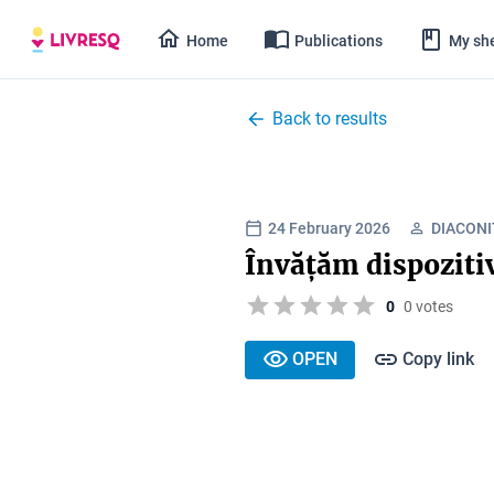
Home
Publications
My she
Back to results
24 February 2026
DIACONI
Învățăm dispozitiv
0
0 votes
OPEN
Copy link