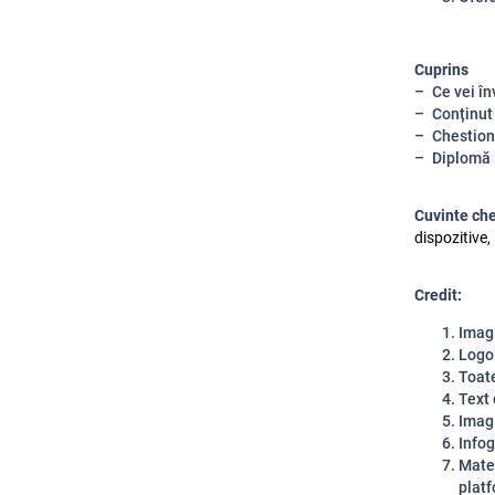
Cuprins
Ce vei în
Conținut
Chestion
Diplomă
Cuvinte ch
dispozitive,
Credit:
Imagi
Logo 
Toate
Text 
Imag
Infog
Mater
plat