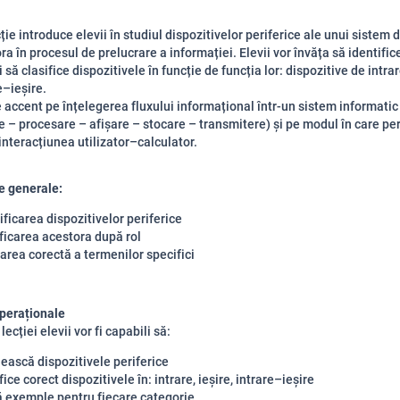
ie introduce elevii în studiul dispozitivelor periferice ale unui sistem d
ra în procesul de prelucrare a informației. Elevii vor învăța să identific
 să clasifice dispozitivele în funcție de funcția lor: dispozitive de intrar
e–ieșire.
 accent pe înțelegerea fluxului informațional într-un sistem informatic
e – procesare – afișare – stocare – transmitere) și pe modul în care per
 interacțiunea utilizator–calculator.
 generale:
ificarea dispozitivelor periferice
ficarea acestora după rol
zarea corectă a termenilor specifici
peraționale
 lecției elevii vor fi capabili să:
ească dispozitivele periferice
fice corect dispozitivele în: intrare, ieșire, intrare–ieșire
ă exemple pentru fiecare categorie