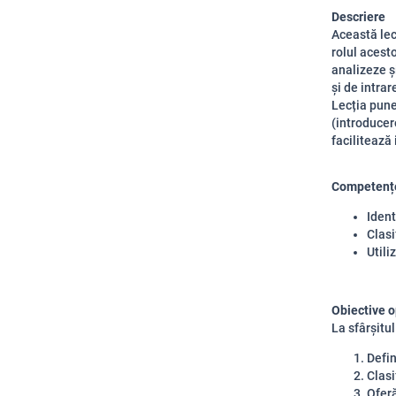
Descriere
Această lecț
rolul acesto
analizeze și
și de intrar
Lecția pune
(introducer
facilitează
Competențe
Ident
Clasi
Utili
Obiective o
La sfârșitul
Defin
Clasi
Ofer