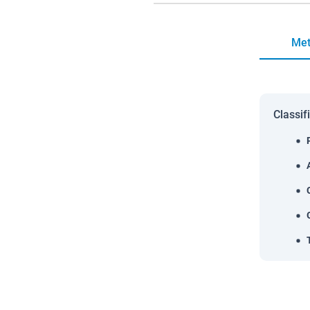
Met
Classif