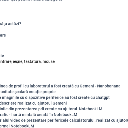
văța astăzi?
are
eie
 intrare, ieșire, tastatura, mouse
nea de profil cu laboratorul a fost creată cu Gemeni - Nanobanana
unitate școlară creație proprie
 imaginile cu dispozitive periferice au fost create cu chatgpt
descriere realizat cu ajutorul Gemeni
inile din prezentarea pdf create cu ajutorul NotebookLM
rafic - hartă mintală creată în NotebookLM
ialul video de prezentare perifericele calculatorului, realizat cu ajutor
formei NotebookLM