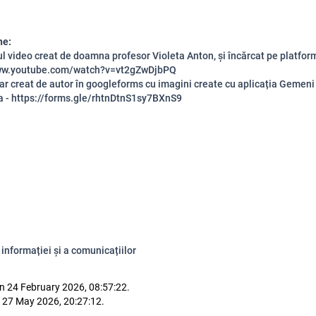
ne:
ul video creat de doamna profesor Violeta Anton, și încărcat pe platfo
www.youtube.com/watch?v=vt2gZwDjbPQ
ar creat de autor în googleforms cu imagini create cu aplicația Gemeni
 - https://forms.gle/rhtnDtnS1sy7BXnS9
informației și a comunicațiilor
n 24 February 2026, 08:57:22.
 27 May 2026, 20:27:12.