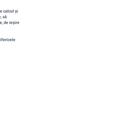
e calcul și
e, să
e, de ieșire
ifericele