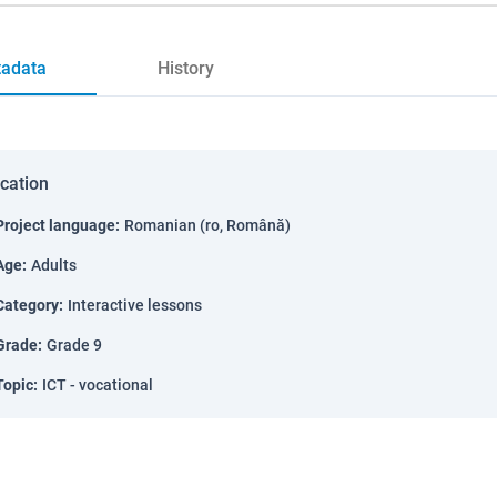
adata
History
ication
Project language
:
Romanian (ro, Română)
Age
:
Adults
Category
:
Interactive lessons
Grade
:
Grade 9
Topic
:
ICT - vocational