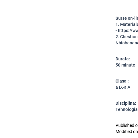
Surse on-li
1. Material
- https://
2. Chestion
Nbiobanana
Durata:
50 minute
Clasa :
a IX-a A
Disciplina:
Tehnologia 
Published o
Modified on