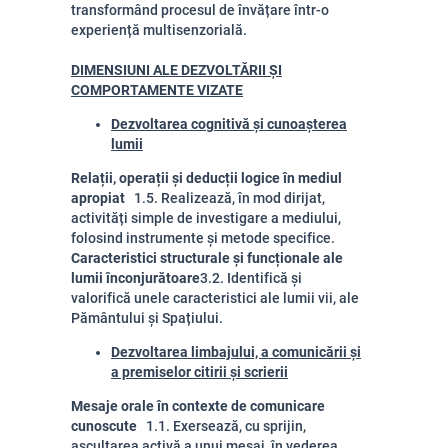
transformând procesul de învățare într-o
experiență multisenzorială.
DIMENSIUNI ALE DEZVOLTĂRII ȘI
COMPORTAMENTE VIZATE
Dezvoltarea cognitivă și cunoașterea
lumii
Relații, operații și deducții logice în mediul
apropiat
1.5. Realizează, în mod dirijat,
activități simple de investigare a mediului,
folosind instrumente și metode specifice.
Caracteristici structurale și funcționale ale
lumii înconjurătoare
3.2. Identifică și
valorifică unele caracteristici ale lumii vii, ale
Pământului și Spațiului.
Dezvoltarea limbajului, a comunicării și
a premiselor citirii și scrierii
Mesaje orale în contexte de comunicare
cunoscute
1.1. Exersează, cu sprijin,
ascultarea activă a unui mesaj, în vederea