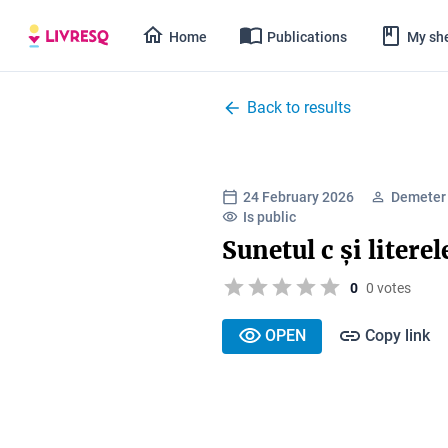
Home
Publications
My she
Back to results
24 February 2026
Demeter
Is public
Sunetul c și literele
0
0 votes
OPEN
Copy link