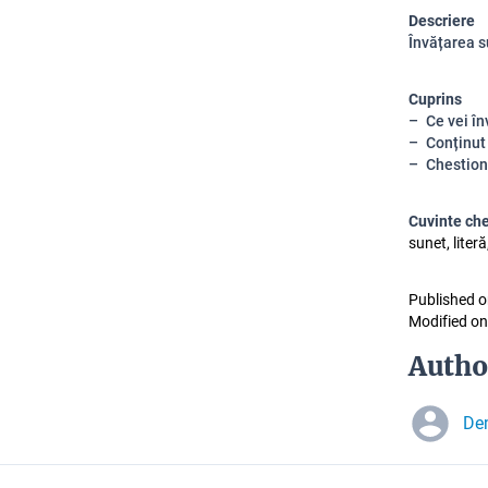
Descriere
Învățarea su
Cuprins
Ce vei în
Conținut
Chestion
Cuvinte ch
sunet, liter
Published o
Modified on
Autho
De