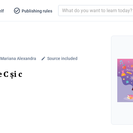
lf
Publishing rules
 Mariana Alexandra
Source included
 C și c