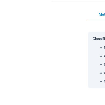
Met
Classif