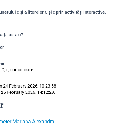
netului c și a literelor C și c prin activități interactive.
văța astăzi?
ar
eie
ă, C, c, comunicare
n 24 February 2026, 10:23:58.
 25 February 2026, 14:12:29.
r
meter Mariana Alexandra