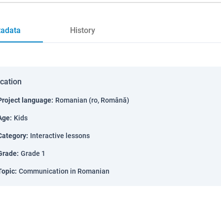
adata
History
ication
Project language
:
Romanian (ro, Română)
Age
:
Kids
Category
:
Interactive lessons
Grade
:
Grade 1
Topic
:
Communication in Romanian