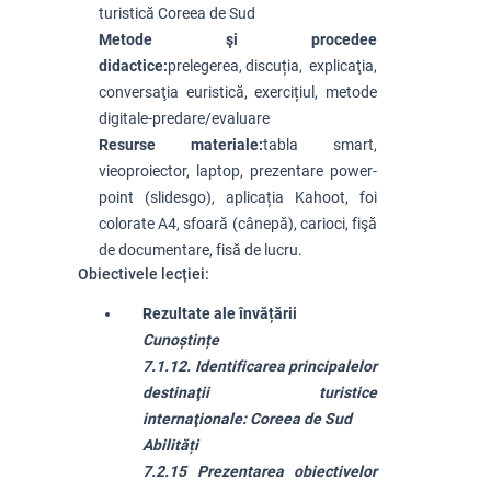
turistică Coreea de Sud
Metode şi procedee
didactice:
prelegerea, discuția, explicaţia,
conversaţia euristică, exercițiul, metode
digitale-predare/evaluare
Resurse materiale:
tabla smart,
vieoproiector, laptop, prezentare power-
point (slidesgo), aplicația Kahoot, foi
colorate A4, sfoară (cânepă), carioci, fişă
de documentare, fisă de lucru.
Obiectivele lecției:
Rezultate ale învățării
Cunoștințe
7.1.12. Identificarea principalelor
destinaţii turistice
internaţionale: Coreea de Sud
Abilități
7.2.15 Prezentarea obiectivelor