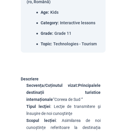
(ro, Română)
Age
:
Kids
Category
:
Interactive lessons
Grade
:
Grade 11
Topic
:
Technologies - Tourism
Descriere
Secvența/Coținutul vizat:
Principalele
destinații turistice
internaționale
“
Coreea de Sud ”
Tipul lecţiei
: Lecţie de transmitere şi
însuşire de noi cunoştinţe
Scopul lecției
: Asimilarea de noi
cunoștințe referitoare la destinația