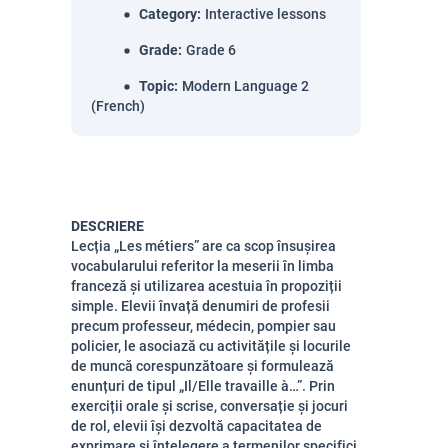
Category
:
Interactive lessons
Grade
:
Grade 6
Topic
:
Modern Language 2
(French)
DESCRIERE
Lecția „Les métiers” are ca scop însușirea
vocabularului referitor la meserii în limba
franceză și utilizarea acestuia în propoziții
simple. Elevii învață denumiri de profesii
precum professeur, médecin, pompier sau
policier, le asociază cu activitățile și locurile
de muncă corespunzătoare și formulează
enunțuri de tipul „Il/Elle travaille à…”. Prin
exerciții orale și scrise, conversație și jocuri
de rol, elevii își dezvoltă capacitatea de
exprimare și înțelegere a termenilor specifici