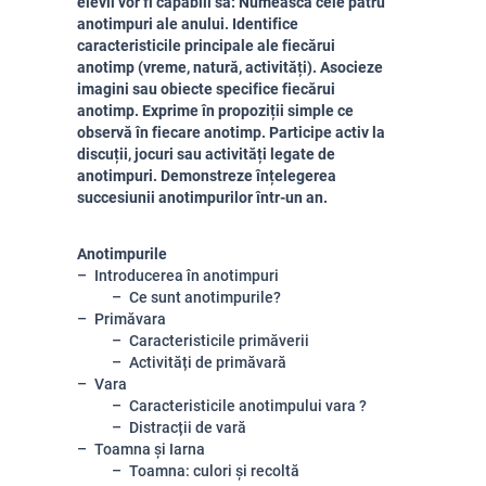
elevii vor fi capabili să: Numească cele patru
anotimpuri ale anului. Identifice
caracteristicile principale ale fiecărui
anotimp (vreme, natură, activități). Asocieze
imagini sau obiecte specifice fiecărui
anotimp. Exprime în propoziții simple ce
observă în fiecare anotimp. Participe activ la
discuții, jocuri sau activități legate de
anotimpuri. Demonstreze înțelegerea
succesiunii anotimpurilor într-un an.
Anotimpurile
Introducerea în anotimpuri
Ce sunt anotimpurile?
Primăvara
Caracteristicile primăverii
Activități de primăvară
Vara
Caracteristicile anotimpului vara ?
Distracții de vară
Toamna și Iarna
Toamna: culori și recoltă