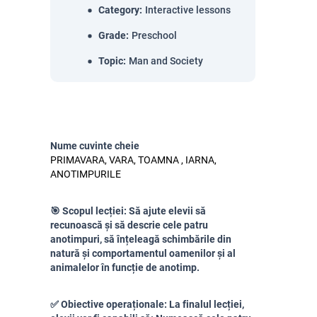
Category
:
Interactive lessons
Grade
:
Preschool
Topic
:
Man and Society
Nume cuvinte cheie
PRIMAVARA, VARA, TOAMNA , IARNA,
ANOTIMPURILE
🎯 Scopul lecției: Să ajute elevii să
recunoască și să descrie cele patru
anotimpuri, să înțeleagă schimbările din
natură și comportamentul oamenilor și al
animalelor în funcție de anotimp.
✅ Obiective operaționale: La finalul lecției,