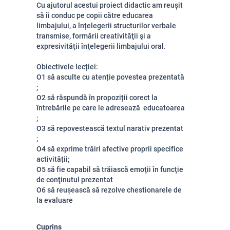
Cu ajutorul acestui proiect didactic am reușit
să îi conduc pe copii către educarea
limbajului, a înțelegerii structurilor verbale
transmise, formării creativităţii şi a
expresivităţii înţelegerii limbajului oral.
Obiectivele lecției:
O1 să asculte cu atenție povestea prezentată
;
O2 să răspundă în propoziții corect la
întrebările pe care le adresează educatoarea
;
O3 să repovestească textul narativ prezentat
;
O4 să exprime trăiri afective proprii specifice
activității;
O5
să fie capabil să trăiască emoţii în funcţie
de conţinutul prezentat
O6 să reușească să rezolve chestionarele de
la evaluare
Cuprins