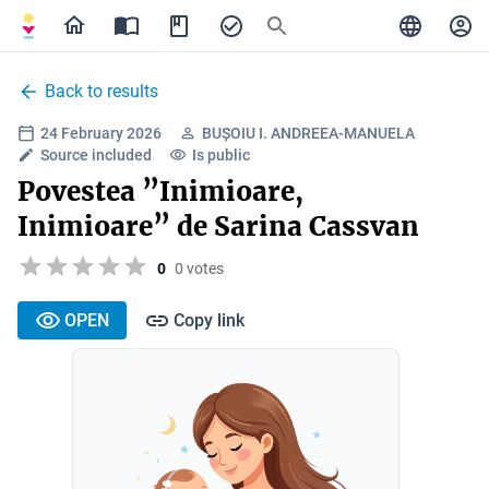
Back to results
24 February 2026
BUȘOIU I. ANDREEA-MANUELA
Source included
Is public
Povestea ”Inimioare,
Inimioare” de Sarina Cassvan
0
0 votes
OPEN
Copy link