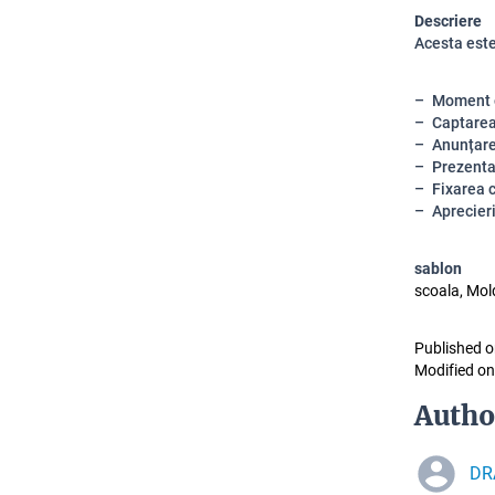
Descriere
Acesta este 
Moment o
Captarea
Anunțare
Prezentar
Fixarea 
Aprecier
sablon
scoala, Mold
Published o
Modified on
Autho
DR