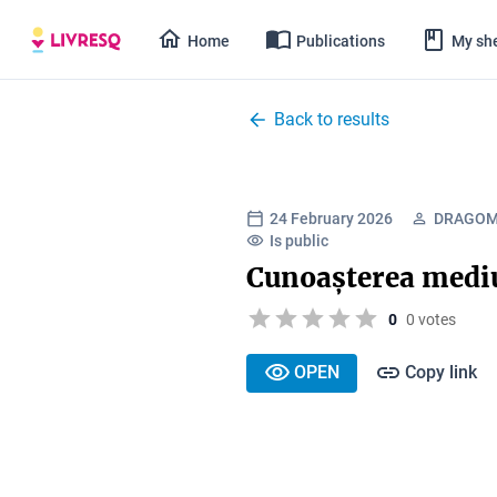
Home
Publications
My she
Back to results
24 February 2026
DRAGOM
Is public
Cunoașterea medi
0
0 votes
OPEN
Copy link