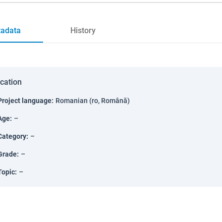
adata
History
ication
Project language
:
Romanian (ro, Română)
Age
:
–
Category
:
–
Grade
:
–
Topic
:
–