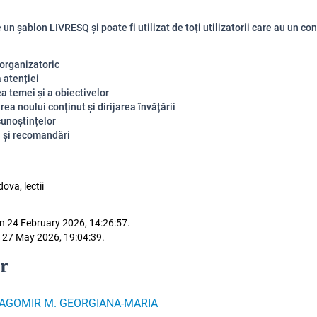
un șablon LIVRESQ și poate fi utilizat de toți utilizatorii care au un con
rganizatoric
 atenției
a temei și a obiectivelor
ea noului conținut și dirijarea învățării
cunoștințelor
i și recomandări
ova, lectii
n 24 February 2026, 14:26:57.
 27 May 2026, 19:04:39.
r
AGOMIR M. GEORGIANA-MARIA