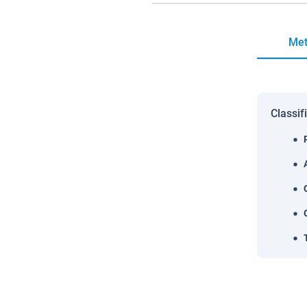
Met
Classif