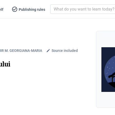
lf
Publishing rules
IR M. GEORGIANA-MARIA
Source included
ului