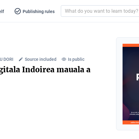
lf
Publishing rules
U DORI
Source included
Is public
gitala Indoirea mauala a