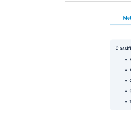
Met
Classif