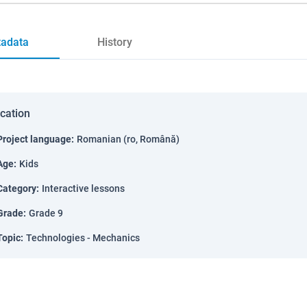
adata
History
ication
Project language
:
Romanian (ro, Română)
Age
:
Kids
Category
:
Interactive lessons
Grade
:
Grade 9
Topic
:
Technologies - Mechanics