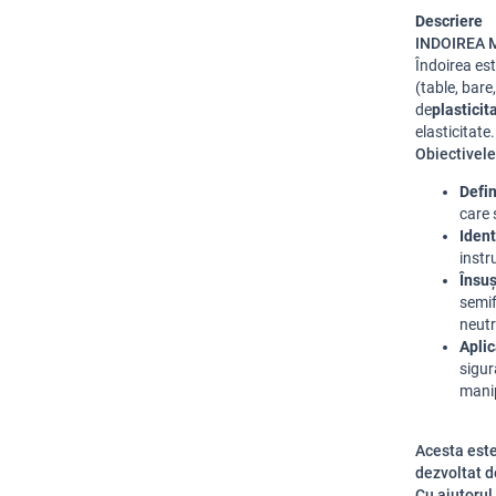
Descriere
INDOIREA 
Îndoirea es
(table, bare
de
plasticit
elasticitate.
Obiectivele 
Defin
care 
Ident
instr
Însuș
semif
neutr
Aplic
sigur
manip
Acesta est
dezvoltat d
Cu ajutorul