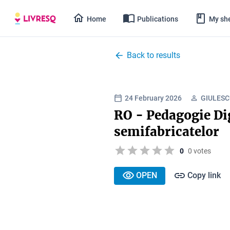
Home
Publications
My she
Back to results
24 February 2026
GIULESC
RO - Pedagogie Di
semifabricatelor
0
0 votes
OPEN
Copy link