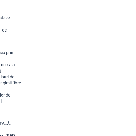
atelor
i de
că prin
orectă a
).
ipuri de
ngimii fibre
lor de
l
ITALĂ,
ise (RED-