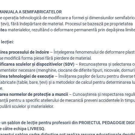
MANUALA A SEMIFABRICATELOR
te operația tehnologică de modificare a formei și dimensiunilor semifabric
, țevi), fără îndepărtare de material. Procesul se bazează pe proprietatea
ate
a materialelor, rezultând o deformare permanentă prin depășirea limite
lecției:
irea procesului de îndoire
– Înțelegerea fenomenului de deformare plasti
se modifică forma piesei fără pierdere de material.
ificarea sculelor și dispozitivelor (SDV)
– Recunoașterea și selectarea c
umentelor necesare (menghine, ciocane de diferite tipuri, nicovale, dornuri
irea tehnologiei de execuție
– Învățarea pașilor de lucru pentru diverse t
abricate (table, bare, țevi) și a metodelor de calcul pentru determinarea lu
e.
area normelor de protecție a muncii
– Cunoașterea și respectarea reguli
anță pentru a specific atelierului de mecanică preveni accidentele în timpu
ulării sculelor și materialelor.
e un șablon de lecție pentru profesorii din PROIECTUL PEDAGOGIE DIG
e către echipa LIVRESQ.
 acestui șablon cadre didactice pot realiza resurse educaționale desch