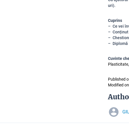
uri).
Cuprins
Ce vei în
Conținut
Chestion
Diplomă
Cuvinte ch
Plasticitat
Published o
Modified on
Autho
GI