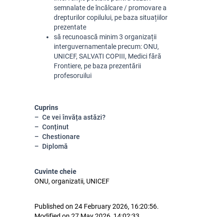
semnalate de încălcare / promovare a
drepturilor copilului, pe baza situațiilor
prezentate
să recunoască minim 3 organizații
interguvernamentale precum: ONU,
UNICEF, SALVATI COPIII, Medici fără
Frontiere, pe baza prezentării
profesoruilui
Cuprins
Ce vei învăța astăzi?
Conținut
Chestionare
Diplomă
Cuvinte cheie
ONU, organizatii, UNICEF
Published on 24 February 2026, 16:20:56.
Modified on 27 May 2026, 14:02:33.