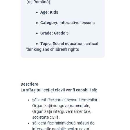
(ro, Română)
Age
:
Kids
Category
:
Interactive lessons
Grade
:
Grade 5
Topic
:
Social education: critical
thinking and children's rights
Descriere
La sfârșitul lecției elevii vor fi capabili să:
să identifice corect sensul termenilor:
Organizații nonguvernamentale,
Organizații interguvernamentale,
societate civilă.
să identifice minim două măsuri de
intervenție posibile pentru cazuri