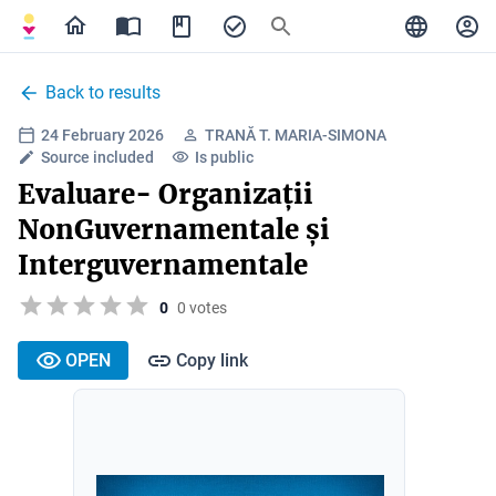
Back to results
24 February 2026
TRANĂ T. MARIA-SIMONA
Source included
Is public
Evaluare- Organizații
NonGuvernamentale și
Interguvernamentale
0
0 votes
OPEN
Copy link