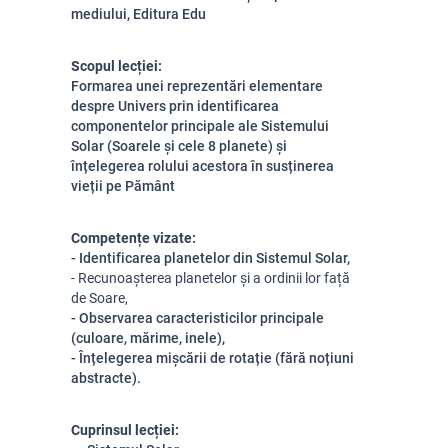
mediului, Editura Edu
Scopul lecției:
Formarea unei reprezentări elementare
despre Univers prin identificarea
componentelor principale ale Sistemului
Solar (Soarele și cele 8 planete) și
înțelegerea rolului acestora în susținerea
vieții pe Pământ
Competențe vizate:
-
Identificarea planetelor din Sistemul Solar,
- Recunoașterea planetelor și a ordinii lor față 
de Soare,
- Observarea caracteristicilor principale
(culoare, mărime, inele),
- Înțelegerea mișcării de rotație (fără noțiuni
abstracte).
Cuprinsul lecției: