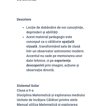
Descriere
Lecție de dobândire de noi cunoștințe,
deprinderi și abilități
Acest material pedagogic este
conceput ca o călătorie
spațială
vizuală
, transformând sala de clasă
într-un observator astronomic modern.
Accentul nu cade pe memorarea unor
date tehnice, ci pe
experiența
descoperirii
prin imagini, acțiune și
observație directă.
Sistemul Solar
Clasa a II-a
Disciplina Matematică și explorarea mediului
Unitate de învățare Călători printre stele
Manual utiliza Matematică și explorarea