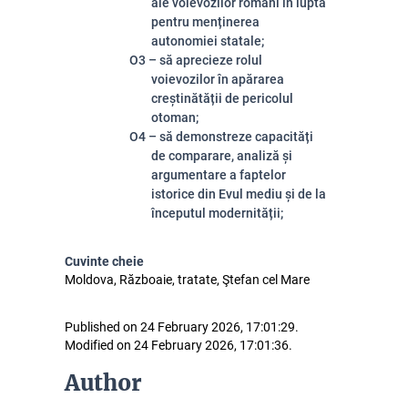
ale voievozilor români în lupta
pentru menținerea
autonomiei statale;
O3 – să aprecieze rolul
voievozilor în apărarea
creștinătății de pericolul
otoman;
O4 – să demonstreze capacități
de comparare, analiză și
argumentare a faptelor
istorice din Evul mediu și de la
începutul modernității;
Cuvinte cheie
Moldova, Războaie, tratate, Ştefan cel Mare
Published on 24 February 2026, 17:01:29.
Modified on 24 February 2026, 17:01:36.
Author