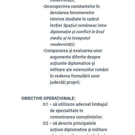
modernității;
-Descoperirea constantelor în
derularea fenomenelor
istorice studiate în cadrul
lecției
Spațiul românesc între
diplomație și conflict în Evul
mediu și la începutul
modernității;
-Compararea și evaluarea unor
argumente diferite despre
acțiunile diplomatice și
militare ale voievozilor români
în vederea formulării unor
judecăți proprii;
OBIECTIVE OPERAȚIONALE:
O1 – să utilizeze adecvat limbajul
de specialitate în
comunicarea cunoștințelor;
O2 – să descrie principalele
acțiuni diplomatice și militare