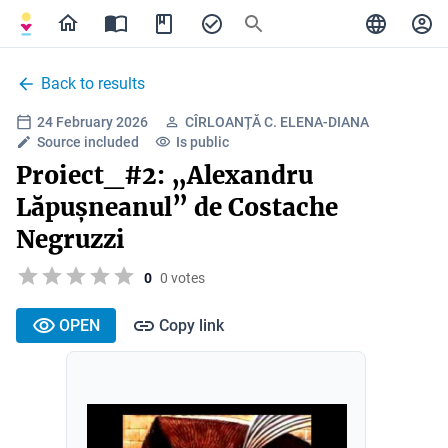
Back to results
24 February 2026
CÎRLOANȚĂ C. ELENA-DIANA
Source included
Is public
Proiect_#2: „Alexandru
Lăpușneanul” de Costache
Negruzzi
0
0 votes
OPEN
Copy link