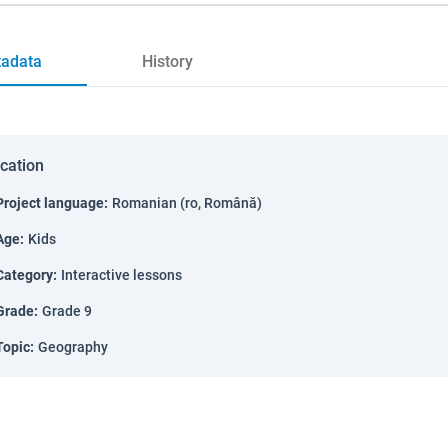
adata
History
ication
Project language
:
Romanian (ro, Română)
Age
:
Kids
Category
:
Interactive lessons
Grade
:
Grade 9
Topic
:
Geography