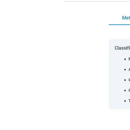
Met
Classif