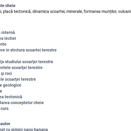
te cheie
i, placă tectonică, dinamica scoartei, minerale, formarea munților, vulcani
a internă
a lectiei
nte
re in strctura scoartei terestre
a studiului scoarţei terestre
tele scoarţei terestre
şi roci
ale scoarţei terestre
e geologice
a
ea tectonică
larea conceptelor cheie
 curs
 autor
rat cu gimini nano banana