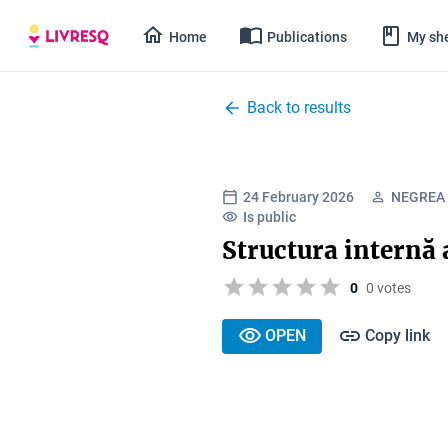
Home
Publications
My she
Back to results
24 February 2026
NEGREA 
Is public
Structura internă
0
0 votes
OPEN
Copy link