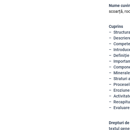
Nume cuvin
scoarță, roc
Cuprins
Structur
Descriere
Compete
Introduce
Definiție
Importanţ
Componen
Minerale 
Straturi 
Procesel
Eroziune
Activitat
Recapitu
Evaluare
Drepturi de
textul gene