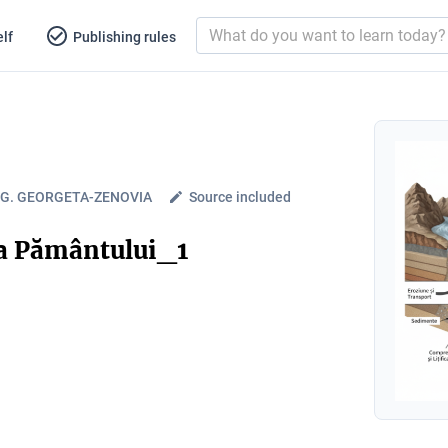
lf
Publishing rules
G. GEORGETA-ZENOVIA
Source included
 a Pământului_1