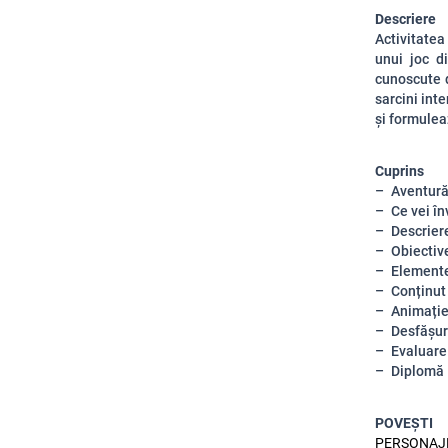
Descriere
Activitatea
unui joc di
cunoscute d
sarcini inte
și formulea
Cuprins
Aventură
Ce vei în
Descriere
Obiective
Elemente
Conținut
Animați
Desfășura
Evaluare
Diplomă
POVEȘTI
PERSONAJE, 