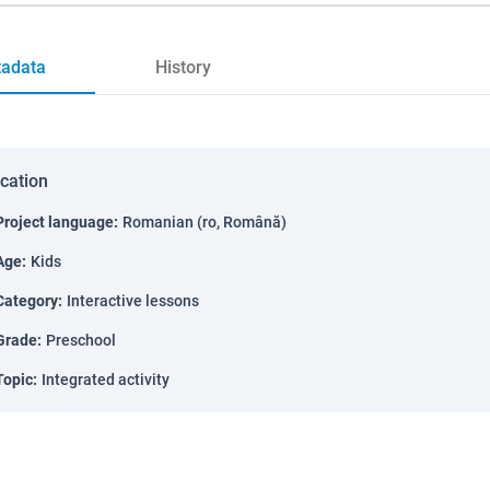
adata
History
ication
Project language
:
Romanian (ro, Română)
Age
:
Kids
Category
:
Interactive lessons
Grade
:
Preschool
Topic
:
Integrated activity