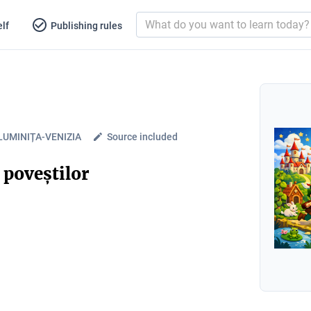
lf
Publishing rules
 LUMINIȚA-VENIZIA
Source included
 poveștilor