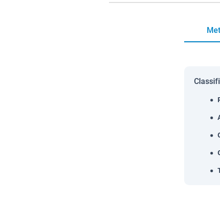
Met
Classif