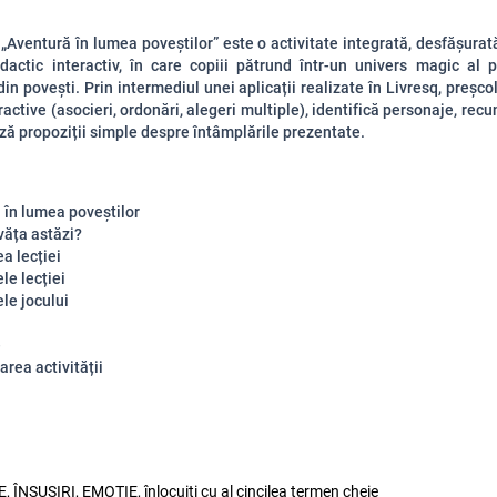
 „Aventură în lumea poveștilor” este o activitate integrată, desfășura
dactic interactiv, în care copiii pătrund într-un univers magic al 
in povești. Prin intermediul unei aplicații realizate în Livresq, preșcol
ractive (asocieri, ordonări, alegeri multiple), identifică personaje, rec
ză propoziții simple despre întâmplările prezentate.
 în lumea poveștilor
văța astăzi?
a lecției
le lecției
le jocului
e
rea activității
ÎNSUȘIRI, EMOȚIE, înlocuiți cu al cincilea termen cheie