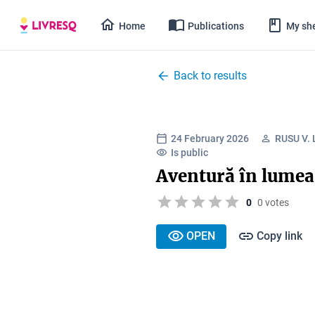
Home
Publications
My she
Back to results
24 February 2026
RUSU V.
Is public
Aventură în lumea
0
0 votes
OPEN
Copy link