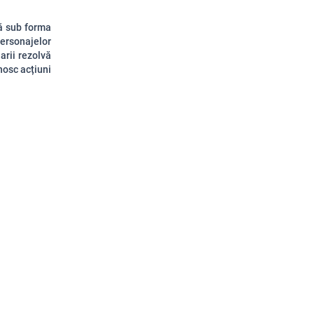
tă sub forma
personajelor
arii rezolvă
unosc acțiuni