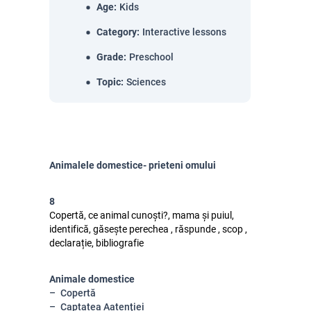
Age
:
Kids
Category
:
Interactive lessons
Grade
:
Preschool
Topic
:
Sciences
Animalele domestice- prieteni omului
8
Copertă, ce animal cunoști?, mama și puiul,
identifică, găsește perechea , răspunde , scop ,
declarație, bibliografie
Animale domestice
Copertă
Captatea Aatenției