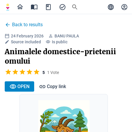
Back to results
24 February 2026
BANU PAULA
Source included
Is public
Animalele domestice-prietenii
omului
5
1 Vote
OPEN
Copy link