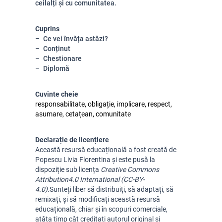
ceilalți și cu comunitatea.
Cuprins
Ce vei învăța astăzi?
Conținut
Chestionare
Diplomă
Cuvinte cheie
responsabilitate, obligație, implicare, respect,
asumare, cetațean, comunitate
Declarație de licențiere
A
ceastă resursă educațională a fost creată de
Popescu Livia Florentina și este pusă la
dispoziție sub licența
Creative Commons
Attribution
4.0 International (CC-BY-
4.0).
Sunteți liber să distribuiți, să adaptați, să
remixați, și să modificați această resursă
educațională, chiar și în scopuri comerciale,
atâta timp cât creditați autorul original și