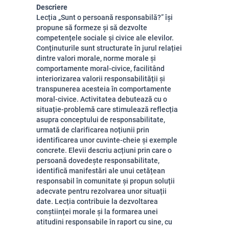
Descriere
Lecția „Sunt o persoană responsabilă?” își
propune să formeze și să dezvolte
competențele sociale și civice ale elevilor.
Conținuturile sunt structurate în jurul relației
dintre valori morale, norme morale și
comportamente moral-civice, facilitând
interiorizarea valorii responsabilității și
transpunerea acesteia în comportamente
moral-civice. Activitatea debutează cu o
situație-problemă care stimulează reflecția
asupra conceptului de responsabilitate,
urmată de clarificarea noțiunii prin
identificarea unor cuvinte-cheie și exemple
concrete. Elevii descriu acțiuni prin care o
persoană dovedește responsabilitate,
identifică manifestări ale unui cetățean
responsabil în comunitate și propun soluții
adecvate pentru rezolvarea unor situații
date. Lecția contribuie la dezvoltarea
conștiinței morale și la formarea unei
atitudini responsabile în raport cu sine, cu