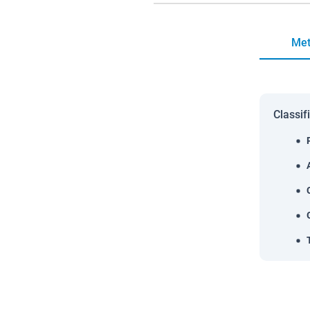
Met
Classif