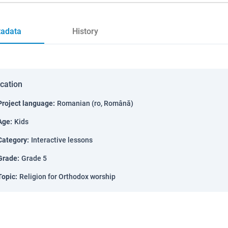
adata
History
ication
Project language
:
Romanian (ro, Română)
Age
:
Kids
Category
:
Interactive lessons
Grade
:
Grade 5
Topic
:
Religion for Orthodox worship