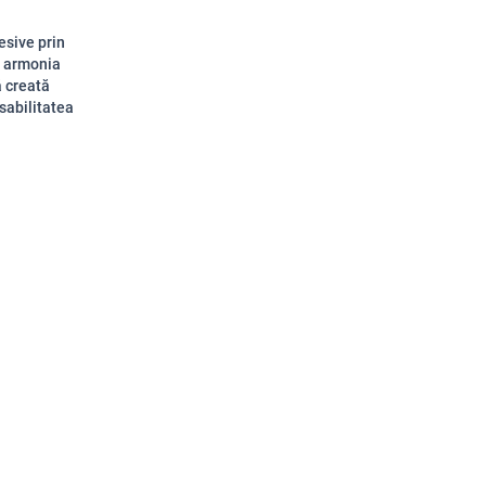
esive prin
ri armonia
ă creată
sabilitatea