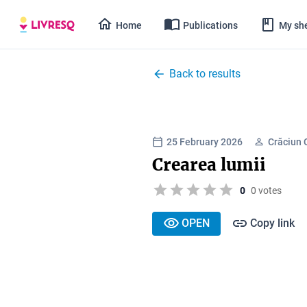
Home
Publications
My she
Back to results
25 February 2026
Crăciun 
Crearea lumii
0
0 votes
OPEN
Copy link