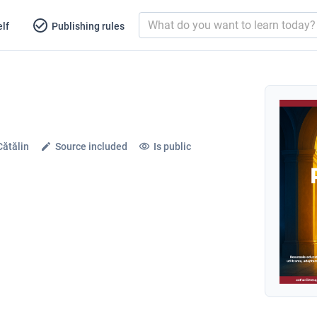
lf
Publishing rules
Cătălin
Source included
Is public