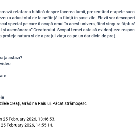
orează relatarea biblică despre facerea lumii, prezentând etapele succ
eu a adus totul de la neființă la ființă în șase zile. Elevii vor descope
locul special pe care îl ocupă omul în acest univers, fiind singura făptur
l și asemănarea” Creatorului. Scopul temei este să evidențieze respon
 proteja natura și de a prețui viața ca pe un dar divin de preț.
văța astăzi?
 video
are
eie
zilele creați, Grădina Raiului, Păcat strămoșesc
n 25 February 2026, 13:46:53.
 25 February 2026, 14:55:14.