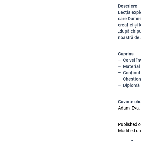
Descriere
Lecția expl
care Dumnez
creației și 
„după chipu
noastră de a
Cuprins
Ce vei în
Material
Conținut
Chestion
Diplomă
Cuvinte ch
Adam, Eva, 
Published o
Modified on