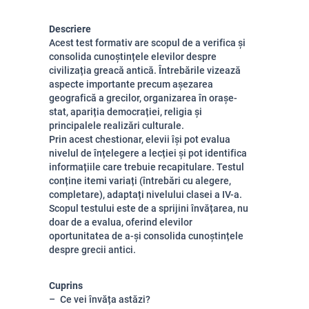
Descriere
Acest test formativ are scopul de a verifica și
consolida cunoștințele elevilor despre
civilizația greacă antică. Întrebările vizează
aspecte importante precum așezarea
geografică a grecilor, organizarea în orașe-
stat, apariția democrației, religia și
principalele realizări culturale.
Prin acest chestionar, elevii își pot evalua
nivelul de înțelegere a lecției și pot identifica
informațiile care trebuie recapitulare. Testul
conține itemi variați (întrebări cu alegere,
completare), adaptați nivelului clasei a IV-a.
Scopul testului este de a sprijini învățarea, nu
doar de a evalua, oferind elevilor
oportunitatea de a-și consolida cunoștințele
despre grecii antici.
Cuprins
Ce vei învăța astăzi?