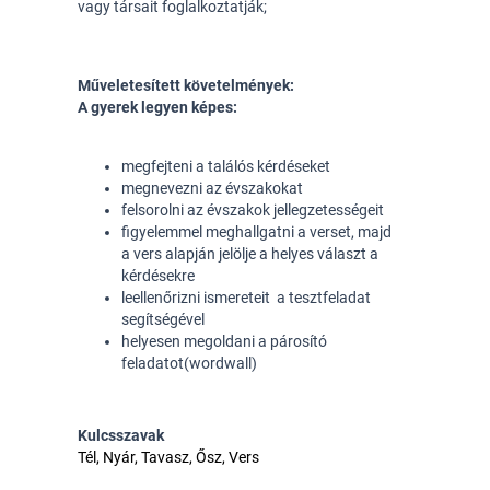
vagy társait foglalkoztatják;
Műveletesített követelmények:
A gyerek legyen képes:
megfejteni a találós kérdéseket
megnevezni az évszakokat
felsorolni az évszakok jellegzetességeit 
figyelemmel meghallgatni a verset, majd  
a vers alapján jelölje a helyes választ a 
kérdésekre   
leellenőrizni ismereteit  a tesztfeladat 
segítségével 
helyesen megoldani a párosító 
feladatot
(wordwall)
Kulcsszavak
Tél, Nyár, Tavasz, Ősz, Vers