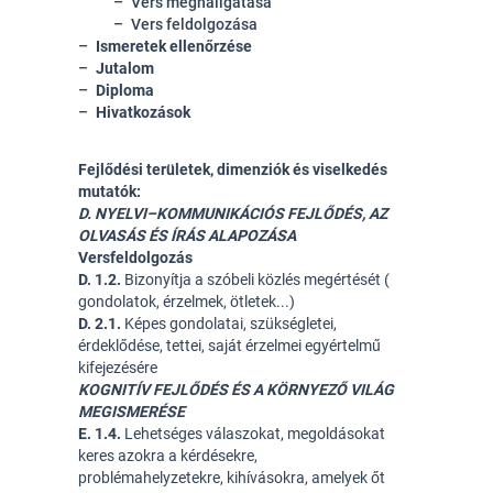
Vers meghallgatása
Vers feldolgozása
Ismeretek ellenőrzése
Jutalom
Diploma
Hivatkozások
Fejlődési területek, dimenziók és viselkedés
mutatók:
D. NYELVI–KOMMUNIKÁCIÓS FEJLŐDÉS, AZ
OLVASÁS ÉS ÍRÁS ALAPOZÁSA
Versfeldolgozás
D. 1.2.
 Bizonyítja a szóbeli közlés megértését ( 
gondolatok, érzelmek, ötletek...) 
D. 2.1.
 Képes gondolatai, szükségletei, 
érdeklődése, tettei, saját érzelmei egyértelmű 
kifejezésére 
KOGNITÍV FEJLŐDÉS ÉS A KÖRNYEZŐ VILÁG
MEGISMERÉSE
E. 1.4.
 Lehetséges válaszokat, megoldásokat 
keres azokra a kérdésekre, 
problémahelyzetekre, kihívásokra, amelyek őt 