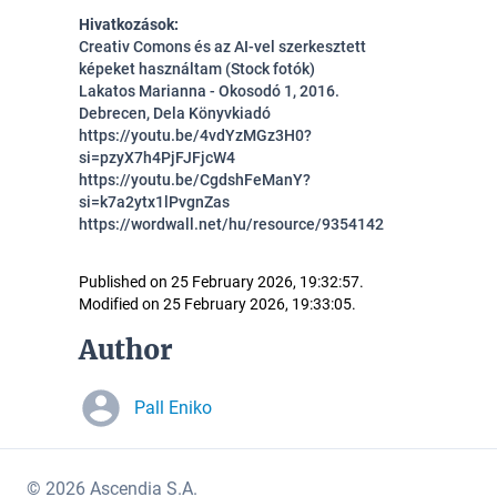
Hivatkozások:
Creativ Comons és az AI-vel szerkesztett
képeket használtam (Stock fotók)
Lakatos Marianna - Okosodó 1, 2016.
Debrecen, Dela Könyvkiadó
https://youtu.be/4vdYzMGz3H0?
si=pzyX7h4PjFJFjcW4
https://youtu.be/CgdshFeManY?
si=k7a2ytx1lPvgnZas
https://wordwall.net/hu/resource/9354142
Published on 25 February 2026, 19:32:57.
Modified on 25 February 2026, 19:33:05.
Author
Pall Eniko
© 2026 Ascendia S.A.