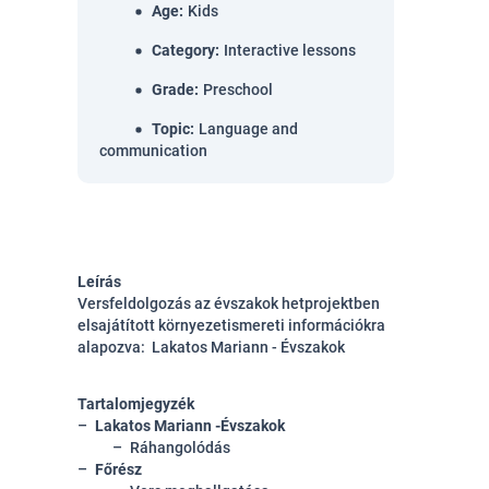
Age
:
Kids
Category
:
Interactive lessons
Grade
:
Preschool
Topic
:
Language and
communication
Leírás
Versfeldolgozás az évszakok hetprojektben
elsajátított környezetismereti információkra
alapozva: Lakatos Mariann - Évszakok
Tartalomjegyzék
Lakatos Mariann -Évszakok
Ráhangolódás
Főrész