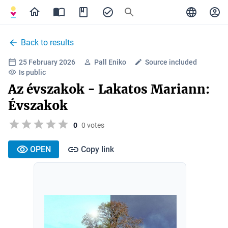
Back to results
25 February 2026
Pall Eniko
Source included
Is public
Az évszakok - Lakatos Mariann:
Évszakok
0
0 votes
OPEN
Copy link