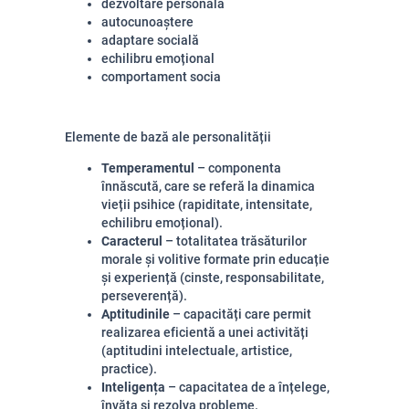
dezvoltare personală
autocunoaștere
adaptare socială
echilibru emoțional
comportament socia
Elemente de bază ale personalității
Temperamentul
– componenta
înnăscută, care se referă la dinamica
vieții psihice (rapiditate, intensitate,
echilibru emoțional).
Caracterul
– totalitatea trăsăturilor
morale și volitive formate prin educație
și experiență (cinste, responsabilitate,
perseverență).
Aptitudinile
– capacități care permit
realizarea eficientă a unei activități
(aptitudini intelectuale, artistice,
practice).
Inteligența
– capacitatea de a înțelege,
învăța și rezolva probleme.