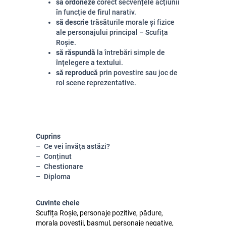
să ordoneze
corect secvențele acțiunii
în funcție de firul narativ.
să descrie
trăsăturile morale și fizice
ale personajului principal – Scufița
Roșie.
să răspundă
la întrebări simple de
înțelegere a textului.
să reproducă
prin povestire sau joc de
rol scene reprezentative.
Cuprins
Ce vei învăța astăzi?
Conținut
Chestionare
Diploma
Cuvinte cheie
Scufița Roșie, personaje pozitive, pădure,
morala poveștii, basmul, personaje negative,