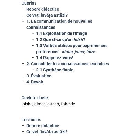
Cuprins
Repere didactice
Ce veți învăța astăzi?
1. La communication de nouvelles
connaissances
1.1 Exploitation de l'image
1.2 Qu'est-ce qu'un
loisir
?
1.3 Verbes utilisés pour exprimer ses
préférences:
aimer, jouer, faire
1.4 Rappelez-vous
!
2. Consolider les connaissances: exercices
2.1 Synthèse finale
3. É
valuation
4. Devoir
Cuvinte cheie
loisirs, aimer, jouer à, faire de
Les loisirs
Repere didactice
Ce veți învăța astăzi?