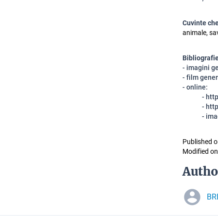
Cuvinte ch
animale, sav
Bibliografi
- imagini g
- film gen
- online:
- ht
- ht
- ima
Published o
Modified on
Autho
BR