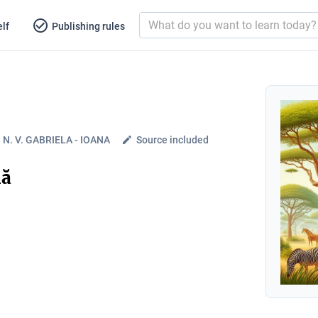
lf
Publishing rules
N. V. GABRIELA - IOANA
Source included
nă