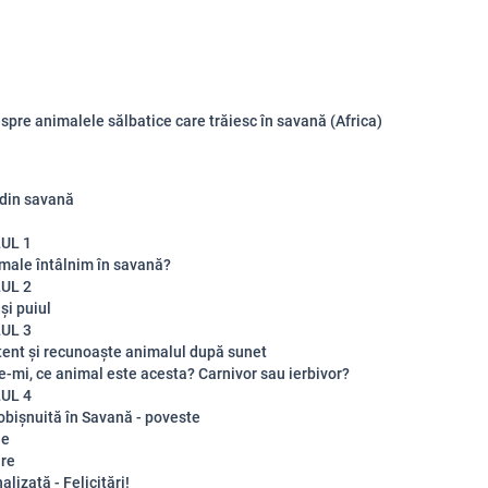
spre animalele sălbatice care trăiesc în savană (Africa)
din savană
UL 1
imale întâlnim în savană?
UL 2
și puiul
UL 3
atent și recunoaște animalul după sunet
e-mi, ce animal este acesta? Carnivor sau ierbivor?
UL 4
eobișnuită în Savană - poveste
le
are
alizată - Felicitări!