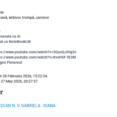
eie
ană, ierbivor, trompă, carnivor
e
enerate cu AI
erat cu NoteBookLM
tps://www.youtube.com/watch?v=3GyuQJiHg3c
tps://www.youtube.com/watch?v=KvsFKF-fE3M
gini Pinterest
n 26 February 2026, 15:22:34.
 27 May 2026, 20:27:37.
r
IȘCAN N. V. GABRIELA - IOANA