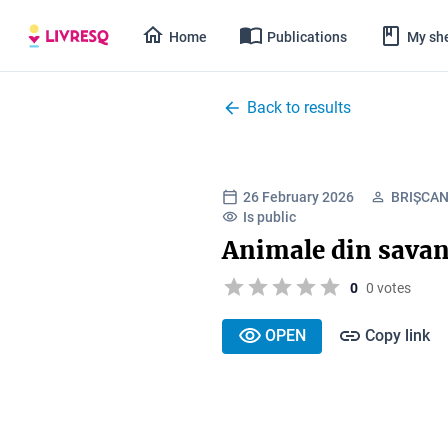
Home
Publications
My she
Back to results
26 February 2026
BRIȘCAN 
Is public
Animale din sava
0
0 votes
OPEN
Copy link