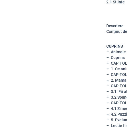
2.1 Științe
Descriere
Conținut de
CUPRINS
Animale 
Cuprins
CAPITOL
1. Ce an
CAPITOL
2. Mama 
CAPITOL
3.1. Fii 
3.2 Spun
CAPITOL
4.1 Zi n
4.2 Puzz
5. Evalu
Lecție fin