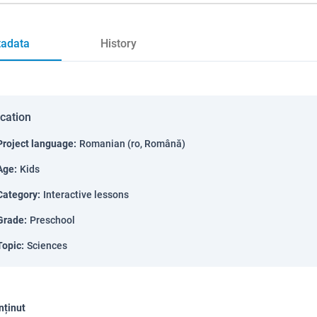
adata
History
ication
Project language
:
Romanian (ro, Română)
Age
:
Kids
Category
:
Interactive lessons
Grade
:
Preschool
Topic
:
Sciences
nținut