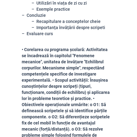
Utilizări în viața de zi cu zi
Exemple practice
Concluzie
Recapitulare a conceptelor cheie
Importanța învățării despre scripeti
Evaluare curs
• Corelarea cu programa școlară: Activitatea
se încadrează în capitolul "Fenomene
mecanice", unitatea de învățare "Echilibrul
corpurilor. Mecanisme simple", respectând
competențele specifice de investigare
experimentală. • Scopul activității: Însușirea
cunoștințelor despre scripeți (tipuri,
funcționare, condiții de echilibru) și aplicarea
lor în probleme teoretice și practice. •
Obiectivele operaționale urmărite: o O1: Să
definească scripetele și să identifice părțile
componente. o O2: Să diferențieze scripetele
fix de cel mobil în funcție de avantajul
mecanic (forță/distanță). o O3: Să rezolve
probleme simple folosind formulele de