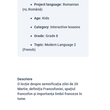
Project language
:
Romanian
(ro, Română)
Age
:
Kids
Category
:
Interactive lessons
Grade
:
Grade 8
Topic
:
Modern Language 2
(French)
Descriere
O lecție despre semnificația zilei de 20
Martie, definiția Francofoniei, spațiul
francofon și importanța limbii franceze în
lume.