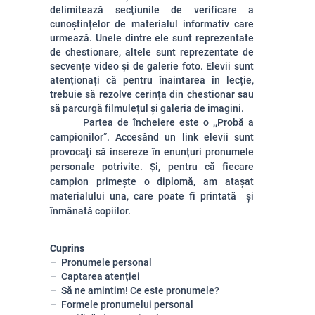
delimitează secțiunile de verificare a
cunoștințelor de materialul informativ care
urmează. Unele dintre ele sunt reprezentate
de chestionare, altele sunt reprezentate de
secvențe video și de galerie foto. Elevii sunt
atenționați că pentru înaintarea în lecție,
trebuie să rezolve cerința din chestionar sau
să parcurgă filmulețul și galeria de imagini.
Partea de încheiere este o ,,Probă a
campionilor”. Accesând un link elevii sunt
provocați să insereze în enunțuri pronumele
personale potrivite. Și, pentru că fiecare
campion primește o diplomă, am atașat
materialului una, care poate fi printată și
înmânată copiilor.
Cuprins
Pronumele personal
Captarea atenției
Să ne amintim! Ce este pronumele?
Formele pronumelui personal