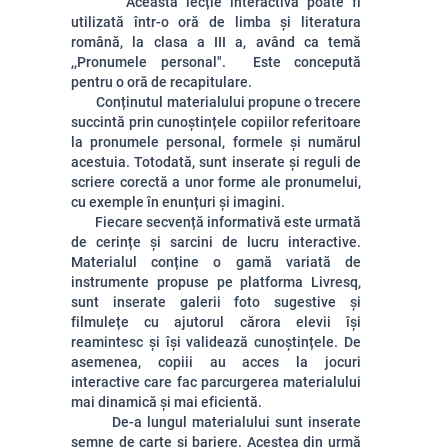
Această lecție interactivă poate fi
utilizată într-o oră de limba și literatura
română, la clasa a III a, având ca temă
,,Pronumele personal". Este concepută
pentru o oră de recapitulare.
Conținutul materialului propune o trecere
succintă prin cunoștințele copiilor referitoare
la pronumele personal, formele și numărul
acestuia. Totodată, sunt inserate și reguli de
scriere corectă a unor forme ale pronumelui,
cu exemple în enunțuri și imagini.
Fiecare secvență informativă este urmată
de cerințe și sarcini de lucru interactive.
Materialul conține o gamă variată de
instrumente propuse pe platforma Livresq,
sunt inserate galerii foto sugestive și
filmulețe cu ajutorul cărora elevii își
reamintesc și își validează cunoștințele. De
asemenea, copiii au acces la jocuri
interactive care fac parcurgerea materialului
mai dinamică și mai eficientă.
De-a lungul materialului sunt inserate
semne de carte și bariere. Acestea din urmă