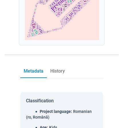
Metadata
History
Classification
Project language
:
Romanian
(ro, Română)
Age
:
Kids