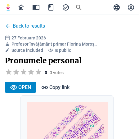
Back to results
27 February 2026
Profesor învățământ primar Florina Moroș…
Source included
Is public
Pronumele personal
0
0 votes
OPEN
Copy link