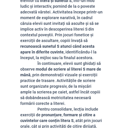
elevilor cu
litera și sunetul S
, într-un mod
ludic și interactiv, pornind de la o poveste
adecvată vârstei. Activitatea începe printr-un
moment de explorare narativă, în cadrul
căruia elevii sunt invitați să asculte și să se
implice activ în descoperirea literei S din
contextul poveștii. Prin jocuri fonetice și
exerciții de ascultare, copiii învață să
recunoască sunetul S atunci când acesta
apare în diferite cuvinte
, identificându-l la
început, la mijloc sau la finalul acestora.
În continuare, elevii sunt ghidați să
observe
modul de scriere al literei S mare de
mână
, prin demonstrații vizuale și exerciții
practice de trasare. Activitățile de scriere
sunt organizate progresiv, de la mișcări
ample la scrierea pe caiet, astfel încât copiii
să dobândească motricitatea necesară
formării corecte a literei.
Pentru consolidare, lecția include
exerciții de
pronunțare, formare și citire a
cuvintelor care conțin litera S
, atât prin jocuri
orale, cât și prin activități de citire dirijată.