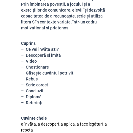
Prin îmbinarea poveștii, a jocului și a
exercițiilor de comunicare, elevii își dezvoltă
capacitatea de a recunoaște, scrie și utiliza
litera S în contexte variate, într-un cadru
motivațional și prietenos.
Cuprins
Ce vei învăța azi?
Descoperă și imită
Video
Chestionare
Găsește cuvântul potrivit.
Rebus
Scrie corect
Concluzii
Diplomă
Referințe
Cuvinte cheie
a învăța, a descoperi, a aplica, a face legături, a
repeta