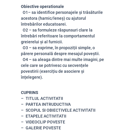
Obiective operationale
O1– sa identifice personajele și trăsăturile
acestora (harnic/leneș) cu ajutorul
întrebărilor educatoarei.
O2 – sa formuleze răspunsuri clare la
întrebări referitoare la comportamentul
greierelui și al furnicii.
O3 – sa exprime, în propoziții simple, o
părere personală despre mesajul poveștii.
O4 – sa aleaga dintre mai multe imagini, pe
cele care se potrivesc cu secvențele
povestirii (exercițiu de asociere și
înțelegere).
CUPRINS
TITLUL ACTIVITATII
PARTEA INTRUDUCTIVA
SCOPUL SI OBIECTIVELE ACTIVITATII
ETAPELE ACTIVITATII
VIDEOCLIP POVESTE
GALERIE POVESTE