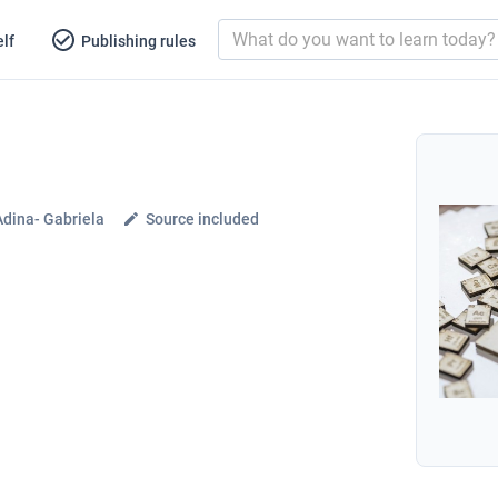
lf
Publishing rules
Adina- Gabriela
Source included