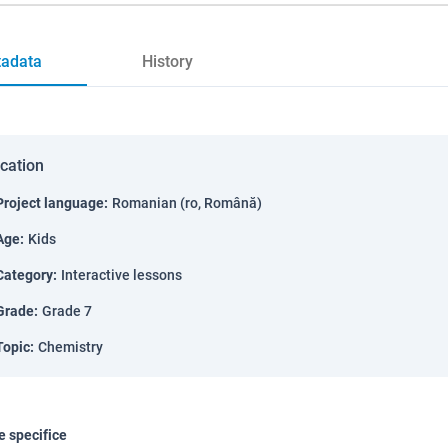
adata
History
ication
Project language
:
Romanian (ro, Română)
Age
:
Kids
Category
:
Interactive lessons
Grade
:
Grade 7
Topic
:
Chemistry
 specifice