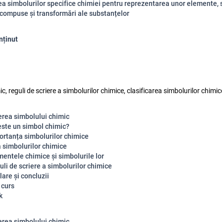
rea simbolurilor specifice chimiei pentru reprezentarea unor elemente,
compuse și transformări ale substanțelor
nținut
c, reguli de scriere a simbolurilor chimice, clasificarea simbolurilor chimic
erea simbolului chimic
este un simbol chimic?
ortanța simbolurilor chimice
a simbolurilor chimice
mentele chimice și simbolurile lor
uli de scriere a simbolurilor chimice
are și concluzii
 curs
k
erea simbolului chimic