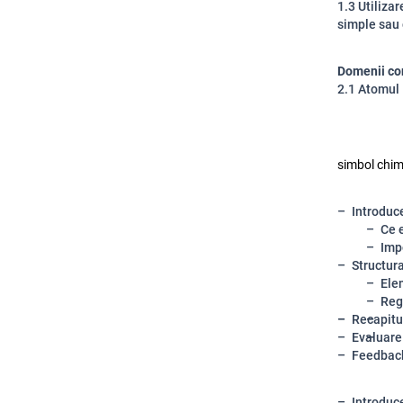
1.3 Utiliza
simple sau 
Domenii co
2.1 Atomul
simbol chimi
Introduc
Ce 
Imp
Structur
Ele
Reg
Recapitul
Evaluare
Feedbac
Introduc