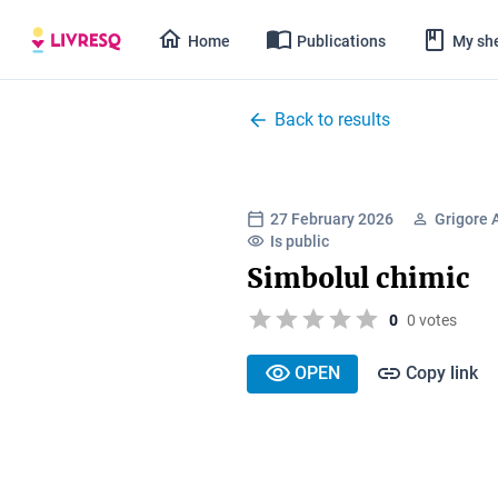
Home
Publications
My she
Back to results
27 February 2026
Grigore 
Is public
Simbolul chimic
0
0 votes
OPEN
Copy link