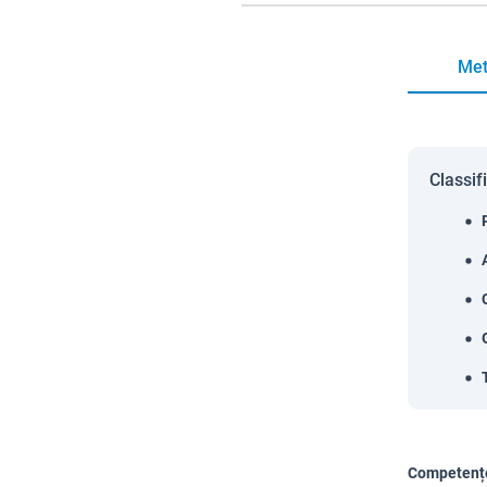
Met
Classif
Competențe