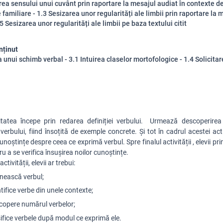
ea sensului unui cuvânt prin raportare la mesajul audiat în contexte d
familiare - 1.3 Sesizarea unor regularități ale limbii prin raportare la 
5 Sesizarea unor regularități ale limbii pe baza textului citit
nținut
a unui schimb verbal - 3.1 Intuirea claselor mortofologice - 1.4 Solicita
itatea începe prin redarea definiției
verbului
. Urmează descoperirea
e
verbului
, fiind însoțită de exemple concrete. Și tot în cadrul acestei activ
cunoștințe despre ce
ea ce exprimă verbul.
Spre finalul activității ,
elevii
pri
ru a se verifica însușirea noilor cunoștințe.
ctivității, elevii ar trebui:
inească verbul;
ntifice verbe din unele contexte;
scopere numărul verbelor;
sifice verbele după modul ce exprimă ele.