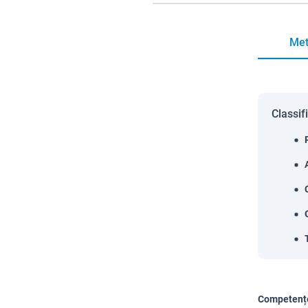
Met
Classif
Competențe