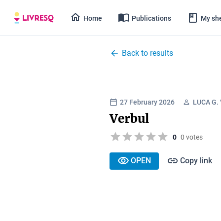
Home
Publications
My she
Back to results
27 February 2026
LUCA G.
Verbul
0
0 votes
OPEN
Copy link