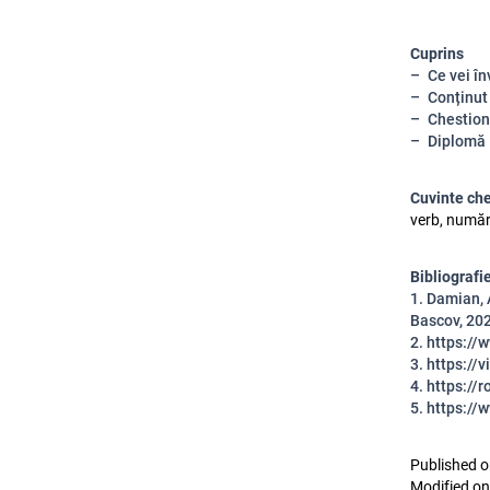
Cuprins
Ce vei în
Conținut
Chestion
Diplomă
Cuvinte ch
verb, număr,
Bibliografie
1.
Damian, A
Bascov, 20
2.
https:/
3.
https://
4.
https://
5.
https://
Published o
Modified on