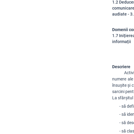
1.2 Deducer
comunicare 
audiate - 3.
Domenii co
1.7 Inițiere
informații
Descriere
Activ
numere al
însușite și 
sarcini pent
La sfârșitul a
- să def
- să ide
- să de
- să cla