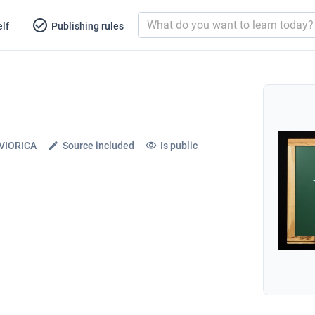
lf
Publishing rules
 VIORICA
Source included
Is public