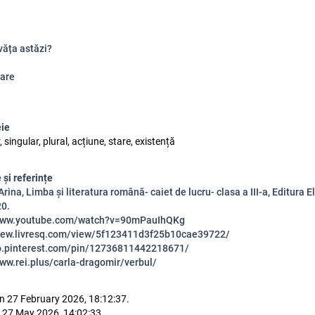
văța astăzi?
are
eie
 singular, plural, acțiune, stare, existență
 și referințe
rina, Limba și literatura română- caiet de lucru- clasa a III-a, Editura El
20.
/www.youtube.com/watch?v=90mPauIhQKg
view.livresq.com/view/5f123411d3f25b10cae39722/
ro.pinterest.com/pin/12736811442218671/
www.rei.plus/carla-dragomir/verbul/
n 27 February 2026, 18:12:37.
 27 May 2026, 14:02:33.