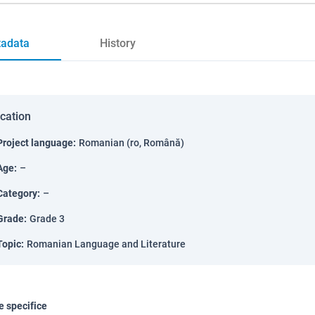
adata
History
ication
Project language
:
Romanian (ro, Română)
Age
:
–
Category
:
–
Grade
:
Grade 3
Topic
:
Romanian Language and Literature
 specifice