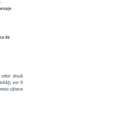
e
mesaje
rea de
 celor două
ități, vor fi
m
esc
câteva