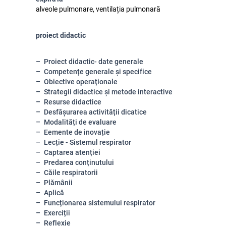
alveole pulmonare, ventilația pulmonară
proiect didactic
Proiect didactic- date generale
Competențe generale și specifice
Obiective operaționale
Strategii didactice și metode interactive
Resurse didactice
Desfășurarea activității dicatice
Modalități de evaluare
Eemente de inovație
Lecție - Sistemul respirator
Captarea atenției
Predarea conținutului
Căile respiratorii
Plămânii
Aplică
Funcționarea sistemului respirator
Exerciții
Reflexie