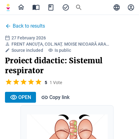
Back to results
27 February 2026
FRENT ANCUȚA, COL.NAȚ. MOISE NICOARĂ ARA…
Source included
Is public
Proiect didactic: Sistemul
respirator
5
1 Vote
OPEN
Copy link