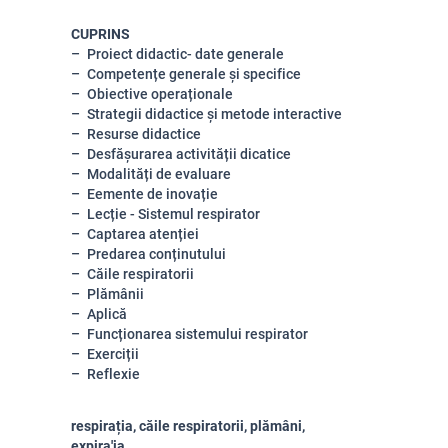
CUPRINS
Proiect didactic- date generale
Competențe generale și specifice
Obiective operaționale
Strategii didactice și metode interactive
Resurse didactice
Desfășurarea activității dicatice
Modalități de evaluare
Eemente de inovație
Lecție - Sistemul respirator
Captarea atenției
Predarea conținutului
Căile respiratorii
Plămânii
Aplică
Funcționarea sistemului respirator
Exerciții
Reflexie
respirația, căile respiratorii, plămâni,
expira'ia