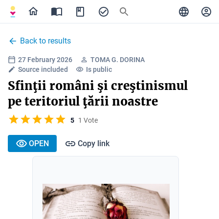
Back to results
27 February 2026
TOMA G. DORINA
Source included
Is public
Sfinţii români şi creştinismul
pe teritoriul ţării noastre
5
1 Vote
OPEN
Copy link