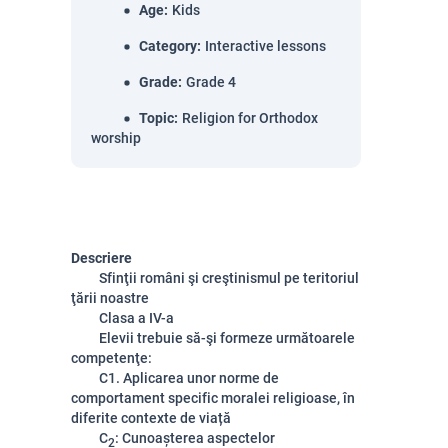
Age
:
Kids
Category
:
Interactive lessons
Grade
:
Grade 4
Topic
:
Religion for Orthodox
worship
Descriere
Sfinţii români şi creştinismul pe teritoriul
ţării noastre
Clasa a IV-a
Elevii trebuie să-şi formeze următoarele
competenţe:
C1. Aplicarea unor norme de
comportament specific moralei religioase, în
diferite contexte de viață
C
: Cunoașterea aspectelor
2