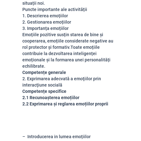
situații noi.
Puncte importante ale activității
1. Descrierea emoțiilor
2. Gestionarea emoțiilor
3. Importanța emoțiilor
Emoțiile pozitive susțin starea de bine și
cooperarea, emoțiile considerate negative au
rol protector și formativ.Toate emoțiile
contribuie la dezvoltarea inteligenței
emoționale și la formarea unei personalități
echilibrate.
Competențe generale
2. Exprimarea adecvată a emoţiilor prin
interacţiune socială
Competențe specifice
2.1 Recunoașterea emoțiilor
2.2 Exprimarea și reglarea emoțiilor proprii
Introducerea in lumea emoțiilor