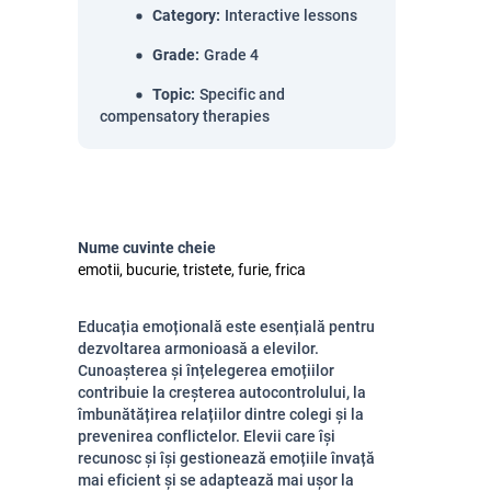
Category
:
Interactive lessons
Grade
:
Grade 4
Topic
:
Specific and
compensatory therapies
Nume cuvinte cheie
emotii, bucurie, tristete, furie, frica
Educația emoțională este esențială pentru
dezvoltarea armonioasă a elevilor.
Cunoașterea și înțelegerea emoțiilor
contribuie la creșterea autocontrolului, la
îmbunătățirea relațiilor dintre colegi și la
prevenirea conflictelor. Elevii care își
recunosc și își gestionează emoțiile învață
mai eficient și se adaptează mai ușor la