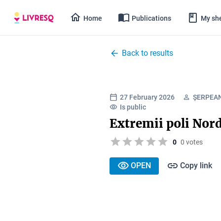
Home
Publications
My she
Back to results
27 February 2026
ȘERPEA
Is public
Extremii poli Nord
0
0 votes
OPEN
Copy link