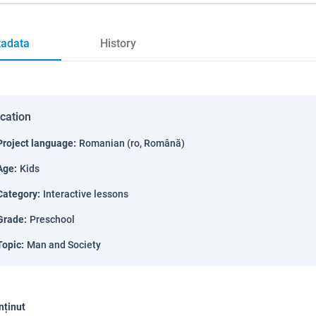
adata
History
ication
Project language
:
Romanian (ro, Română)
Age
:
Kids
Category
:
Interactive lessons
Grade
:
Preschool
Topic
:
Man and Society
nținut