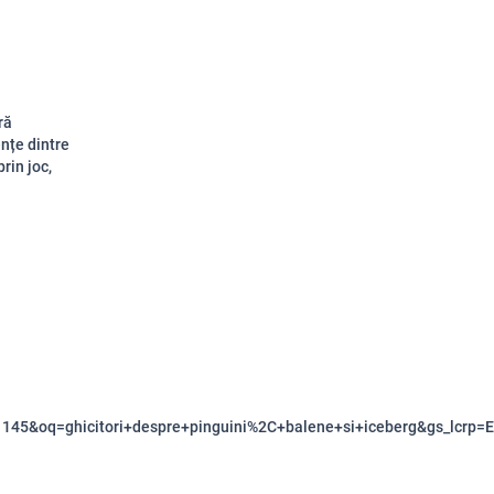
ră
ențe dintre
rin joc,
S1145&oq=ghicitori+despre+pinguini%2C+balene+si+iceberg&gs_l