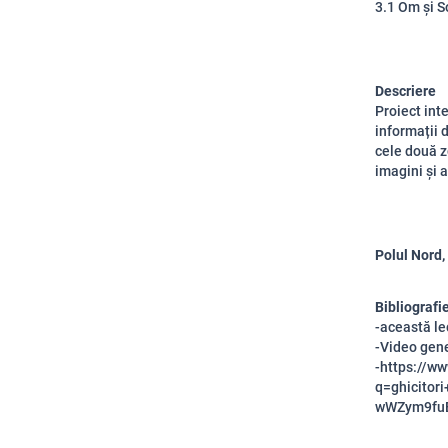
3.1 Om și S
Descriere
Proiect inte
informații 
cele două z
imagini și a
Polul Nord, 
Bibliografi
-această le
-Video gen
-https://w
q=ghicito
wWZym9fuE