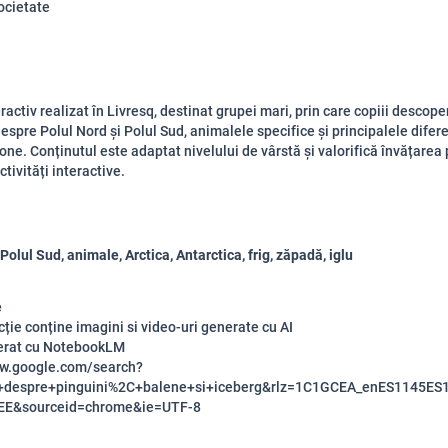
ocietate
ractiv realizat în Livresq, destinat grupei mari, prin care copiii descope
despre Polul Nord și Polul Sud, animalele specifice și principalele difer
one. Conținutul este adaptat nivelului de vârstă și valorifică învățarea p
ctivități interactive.
Polul Sud, animale, Arctica, Antarctica, frig, zăpadă, iglu
e
cție conține imagini si video-uri generate cu AI
erat cu NotebookLM
ww.google.com/search?
ri+despre+pinguini%2C+balene+si+iceberg&rlz=1C1GCEA_enES1145E
E&sourceid=chrome&ie=UTF-8